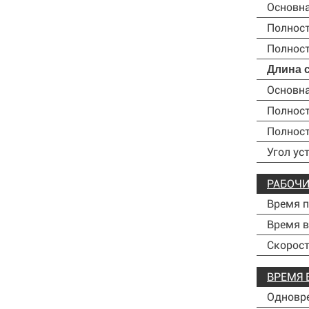
Основна
Полнос
Полност
Длина 
Основна
Полнос
Полност
Угол ус
РАБОЧИ
Время 
Время 
Скорост
ВРЕМЯ 
Одновре