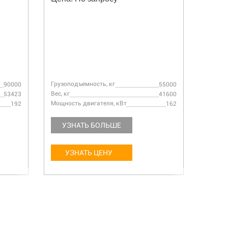
Грузоподъемность, кг
Грузоп
90000
55000
Вес, кг
Вес, кг
53423
41600
Мощность двигателя, кВт
Мощнос
192
162
УЗНАТЬ БОЛЬШЕ
УЗ
УЗНАТЬ ЦЕНУ
У