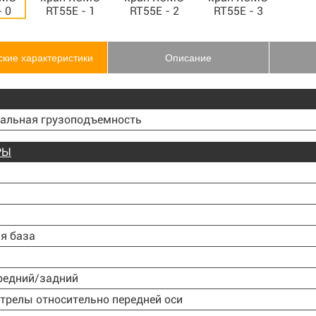
ские характеристики
Описание
альная грузоподъемность
РЫ
я база
редний/задний
трелы относительно передней оси