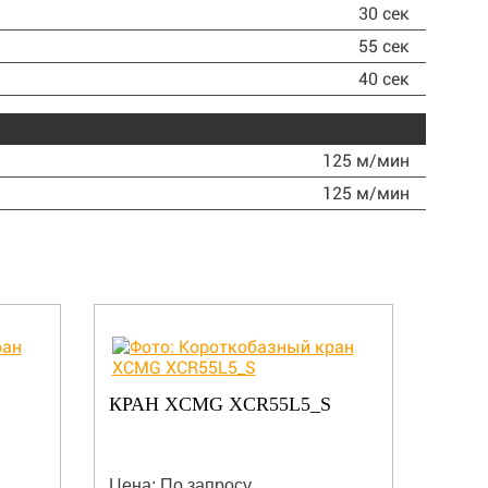
30 сек
55 сек
40 сек
125 м/мин
125 м/мин
КРАН XCMG XCR55L5_S
КРА
Цена: По запросу
Цена: