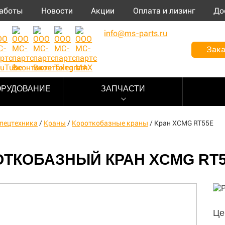
аботы
Новости
Акции
Оплата и лизинг
До
info@ms-parts.ru
Зака
ОРУДОВАНИЕ
ЗАПЧАСТИ
пецтехника
/
Краны
/
Короткобазные краны
/
Кран XCMG RT55E
ОТКОБАЗНЫЙ КРАН XCMG RT
Це