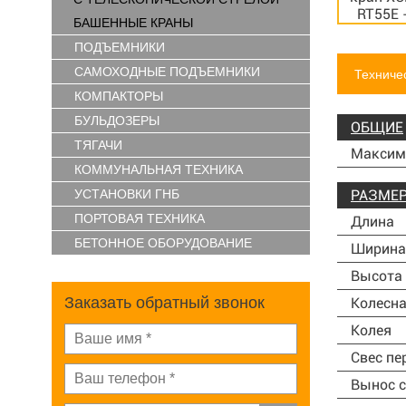
БАШЕННЫЕ КРАНЫ
ПОДЪЕМНИКИ
САМОХОДНЫЕ ПОДЪЕМНИКИ
Техниче
КОМПАКТОРЫ
БУЛЬДОЗЕРЫ
ОБЩИЕ
ТЯГАЧИ
Максим
КОММУНАЛЬНАЯ ТЕХНИКА
УСТАНОВКИ ГНБ
РАЗМЕ
ПОРТОВАЯ ТЕХНИКА
Длина
БЕТОННОЕ ОБОРУДОВАНИЕ
Ширина
Высота
Заказать обратный звонок
Колесна
Колея
Свес пе
Вынос с