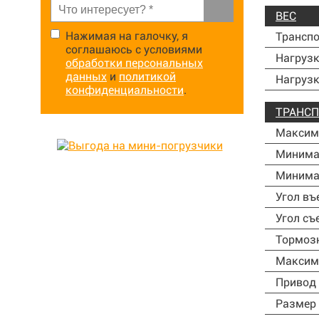
ВЕС
Нажимая на галочку, я
Транспо
соглашаюсь с условиями
Нагрузк
обработки персональных
данных
и
политикой
Нагрузк
конфиденциальности
.
ТРАНСП
Максим
Минима
Минима
Угол въ
Угол съ
Тормозн
Максим
Привод
Размер