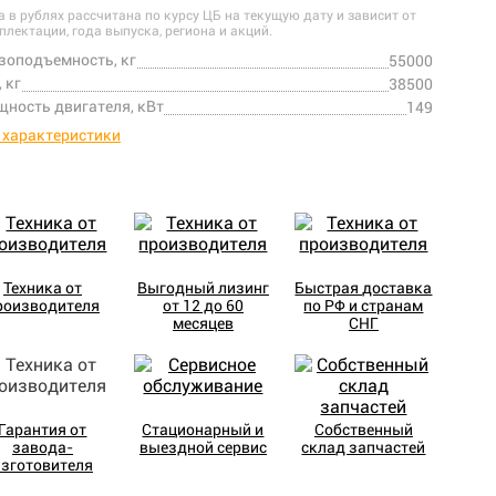
а в рублях рассчитана по курсу ЦБ на текущую дату и зависит от
плектации, года выпуска, региона и акций.
зоподъемность, кг
55000
, кг
38500
ность двигателя, кВт
149
 характеристики
Техника от
Выгодный лизинг
Быстрая доставка
роизводителя
от 12 до 60
по РФ и странам
месяцев
СНГ
Гарантия от
Стационарный и
Собственный
завода-
выездной сервис
склад запчастей
изготовителя