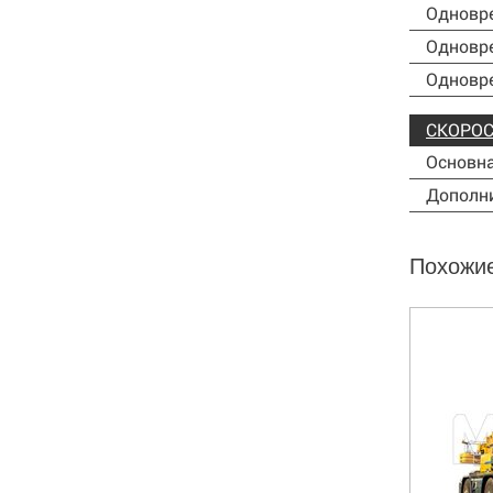
Одновре
Одновр
Одновре
СКОРОС
Основна
Дополни
Похожи