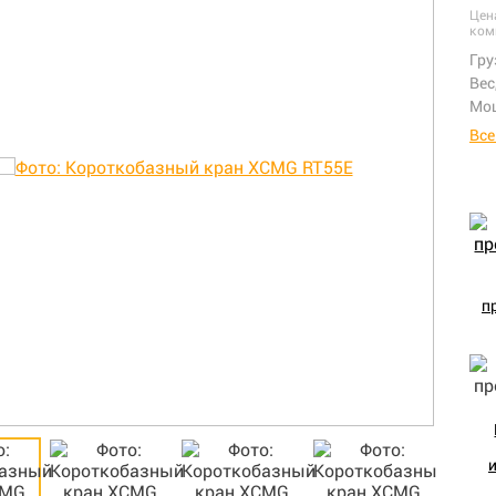
Цен
ком
Гру
Вес
Мощ
Все
п