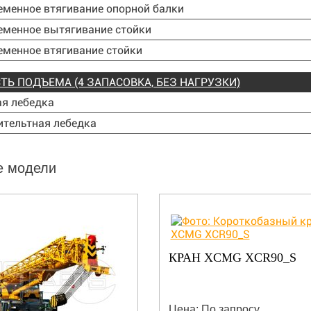
менное втягивание опорной балки
еменное вытягивание стойки
менное втягивание стойки
ТЬ ПОДЪЕМА (4 ЗАПАСОВКА, БЕЗ НАГРУЗКИ)
я лебедка
тельтная лебедка
е модели
КРАН XCMG XCR90_S
Цена: По запросу