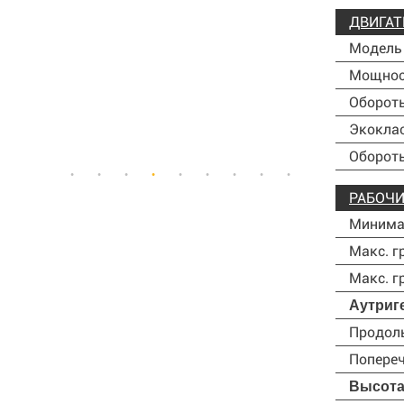
ДВИГАТ
Модель
Мощнос
Оборот
Экокла
Оборот
РАБОЧИ
Минима
Макс. г
Макс. 
Аутриг
Продоль
Попереч
Высота