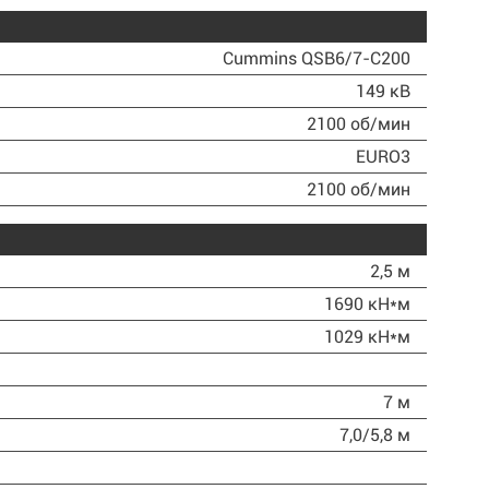
Cummins QSB6/7-C200
149 кВ
2100 об/мин
EURO3
2100 об/мин
2,5 м
1690 кН*м
1029 кН*м
7 м
7,0/5,8 м