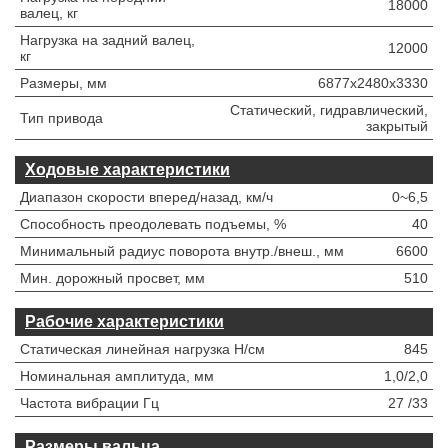
18000
валец, кг
Нагрузка на задний валец,
12000
кг
Размеры, мм
6877x2480x3330
Статический, гидравлический,
Тип привода
закрытый
Ходовые характеристики
Диапазон скорости вперед/назад, км/ч
0~6,5
Способность преодолевать подъемы, %
40
Минимальный радиус поворота внутр./внеш., мм
6600
Мин. дорожный просвет, мм
510
Рабочие характеристики
Статическая линейная нагрузка Н/см
845
Номинальная амплитуда, мм
1,0/2,0
Частота вибрации Гц
27 /33
Размеры вальца