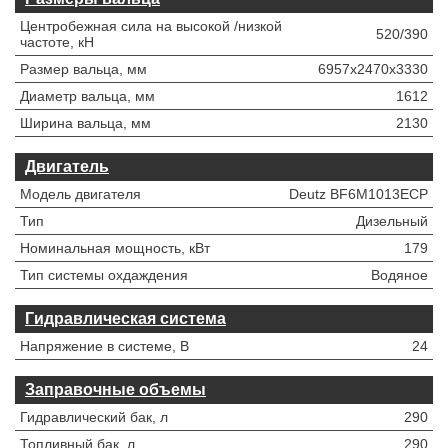
Центробежная сила на высокой /низкой
520/390
частоте, кН
Размер вальца, мм
6957x2470x3330
Диаметр вальца, мм
1612
Ширина вальца, мм
2130
Двигатель
Модель двигателя
Deutz BF6M1013ECP
Тип
Дизельный
Номинальная мощность, кВт
179
Тип системы охдаждения
Водяное
Гидравлическая система
Напряжение в системе, В
24
Заправочные объемы
Гидравлический бак, л
290
Топливный бак, л
290