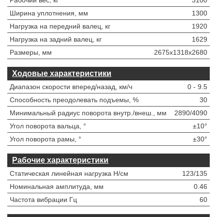
Рабочий вес, кг
3100
Ширина уплотнения, мм
1300
Нагрузка на передний валец, кг
1920
Нагрузка на задний валец, кг
1629
Размеры, мм
2675x1318x2680
Ходовые характеристики
Диапазон скорости вперед/назад, км/ч
0 - 9.5
Способность преодолевать подъемы, %
30
Минимальный радиус поворота внутр./внеш., мм
2890/4090
Угол поворота вальца, °
±10°
Угол поворота рамы, °
±30°
Рабочие характеристики
Статическая линейная нагрузка Н/см
123/135
Номинальная амплитуда, мм
0.46
Частота вибрации Гц
60