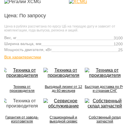
Цена: По запросу
Цена в рублях рассчитана по курсу ЦБ на текущую дату и зависит от
комплектации, года выпуска, региона и акций.
Вес, кг
3100
Ширина вальца, мм
1200
Мощность двигателя, кВт
25
Все характеристики
Техника от
Выгодный лизинг от 12
Быстрая доставка по РФ
производителя
до 60 месяцев
и странам СНГ
Гарантия от завода-
Стационарный и
Собственный склад
изготовителя
выездной сервис
запчастей