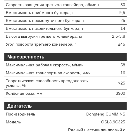
Скорость вращения третьего конвейера, об/мин
50
Вместимость приёмного бункера, т
9,5
Вместимость промежуточного бункера, т
25
Вместимость накопительного бункера, т
14
Высота выгрузки третьего конвейера, м
2,5-3,8
Угол поворота третьего конвейера, °
±45
Маневренность
Максимальная рабочая скорость, м/мин
58
Максимальная транспортная скорость, км/ч
16
Теоретическая способность преодолевать
>25
уклоны, %
Колёсная база, мм
3900
Двигатель
Производитель
Dongfeng CUMMINS
Модель
QSL8.9C325
Рядный шестицилиндровый с