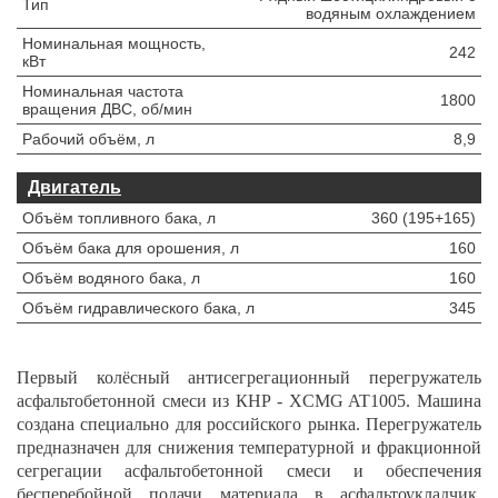
Тип
водяным охлаждением
Номинальная мощность,
242
кВт
Номинальная частота
1800
вращения ДВС, об/мин
Рабочий объём, л
8,9
Двигатель
Объём топливного бака, л
360 (195+165)
Объём бака для орошения, л
160
Объём водяного бака, л
160
Объём гидравлического бака, л
345
Первый колёсный антисегрегационный перегружатель
асфальтобетонной смеси из КНР - XCMG AT1005. Машина
создана специально для российского рынка. Перегружатель
предназначен для снижения температурной и фракционной
сегрегации асфальтобетонной смеси и обеспечения
бесперебойной подачи материала в асфальтоукладчик.