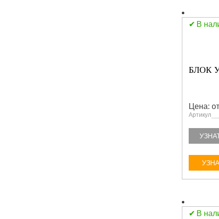
В нал
БЛОК У
Цена: от
Артикул
УЗНА
УЗНА
В нал