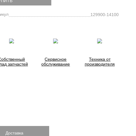
УПИТЬ
икул
129900-14100
Собственный
Сервисное
Техника от
лад запчастей
обслуживание
производителя
Доставка