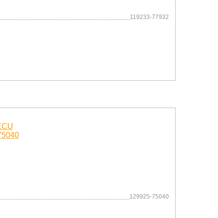
119233-77932
129925-75040