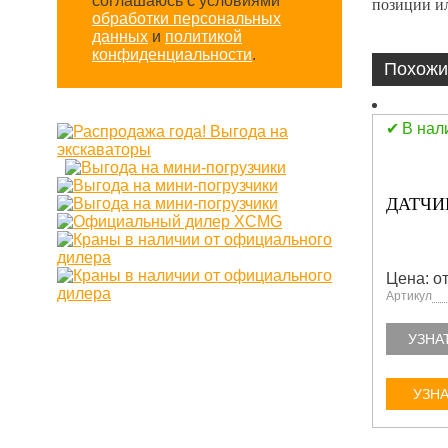
соглашаюсь с условиями
позиции ил
обработки персональных
данных
и
политикой
конфиденциальности
.
Похожи
В нал
ДАТЧИК
Цена: от
Артикул
УЗНА
УЗНА