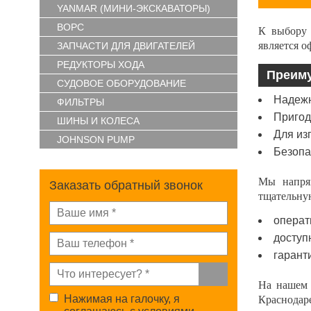
YANMAR (МИНИ-ЭКСКАВАТОРЫ)
ВОРС
К выбору 
является 
ЗАПЧАСТИ ДЛЯ ДВИГАТЕЛЕЙ
РЕДУКТОРЫ ХОДА
Преиму
СУДОВОЕ ОБОРУДОВАНИЕ
Надежн
ФИЛЬТРЫ
Пригод
ШИНЫ И КОЛЕСА
Для из
JOHNSON PUMP
Безопа
Мы напрям
Заказать обратный звонок
тщательную
операт
доступ
гаранти
На нашем 
Нажимая на галочку, я
Краснодар