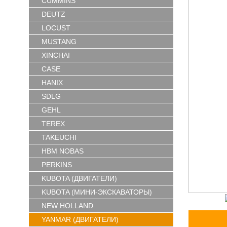
CUMMINS
DEUTZ
LOCUST
MUSTANG
XINCHAI
CASE
HANIX
SDLG
GEHL
TEREX
TAKEUCHI
HBM NOBAS
PERKINS
KUBOTA (ДВИГАТЕЛИ)
KUBOTA (МИНИ-ЭКСКАВАТОРЫ)
NEW HOLLAND
YANMAR (ДВИГАТЕЛИ)