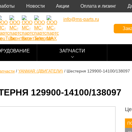
работы
Новости
Акции
Оплата и лизинг
Д
info@ms-parts.ru
Зака
ОРУДОВАНИЕ
ЗАПЧАСТИ
апчасти
/
YANMAR (ДВИГАТЕЛИ)
/
Шестерня 129900-14100/138097
ЕРНЯ 129900-14100/138097
Це
П