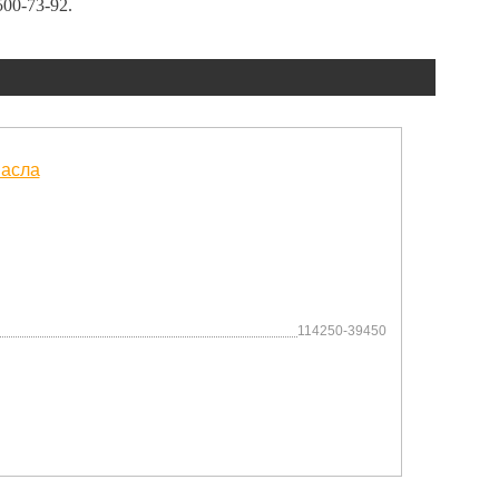
500-73-92
.
114250-39450