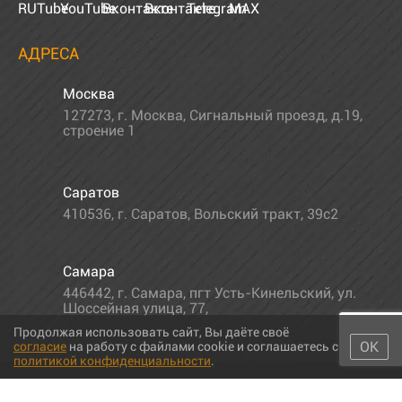
АДРЕСА
Москва
127273
,
г. Москва
,
Сигнальный проезд, д.19,
строение 1
Саратов
410536
,
г. Саратов
,
Вольский тракт, 39с2
Самара
446442
,
г. Самара
,
пгт Усть-Кинельский, ул.
Шоссейная улица, 77,
Продолжая использовать сайт, Вы даёте своё
ОК
согласие
на работу с файлами cookie и соглашаетесь с
политикой конфиденциальности
.
© 2011-2026 МС-партс. Все права защищены |
Политика