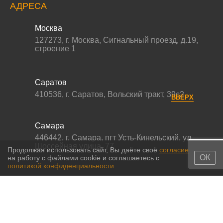
АДРЕСА
Москва
127273
,
г. Москва
,
Сигнальный проезд, д.19,
строение 1
Саратов
410536
,
г. Саратов
,
Вольский тракт, 39с2
ВВЕРХ
Самара
446442
,
г. Самара
,
пгт Усть-Кинельский, ул.
Шоссейная улица, 77,
Продолжая использовать сайт, Вы даёте своё
согласие
ОК
на работу с файлами cookie и соглашаетесь с
политикой конфиденциальности
.
© 2011-2026 МС-партс. Все права защищены |
Политика
конфиденциальности
|
Согласие на обработку персональных данных