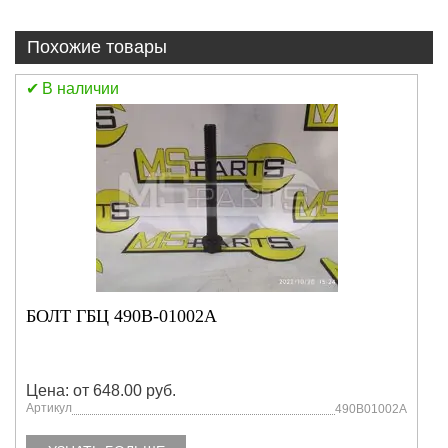
Похожие товары
В наличии
НАСОС ТОПЛИВНЫЙ В СБОРЕ С ФИЛЬТРО
4D27G31-24100
Цена: от 648.00 руб.
Артикул
01002A
4D27G312410