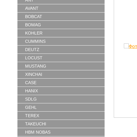
ANT
AVANT
BOBCAT
BOMAG
KOHLER
CUMMINS
DEUTZ
LOCUST
MUSTANG
XINCHAI
CASE
HANIX
SDLG
GEHL
TEREX
TAKEUCHI
HBM NOBAS