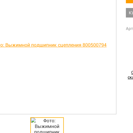
К
Арт
ск