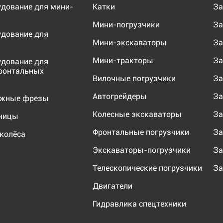
удование для мини-
Катки
За
Мини-погрузчики
За
удование для
Мини-экскаваторы
За
Мини-тракторы
За
удование для
ронтальных
Вилочные погрузчики
За
Автогрейдеры
За
ожные фрезы
Колесные экскаваторы
За
еницы
Фронтальные погрузчики
За
колёса
Экскаваторы-погрузчики
За
Телескопические погрузчики
За
Двигатели
Гидравлика спецтехники