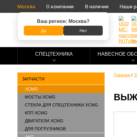
Москва
О компании
В наличии
Наши р
Ваш регион:
Москва
?
8 (800) 500-73-92
Да
Нет
СПЕЦТЕХНИКА
НАВЕСНОЕ ОБ
Главная
/
З
ЗАПЧАСТИ
XCMG
ВЫЖ
МОСТЫ XCMG
СТЕКЛА ДЛЯ СПЕЦТЕХНИКИ XCMG
КПП XCMG
ДВИГАТЕЛИ XCMG
ДЛЯ ПОГРУЗЧИКОВ