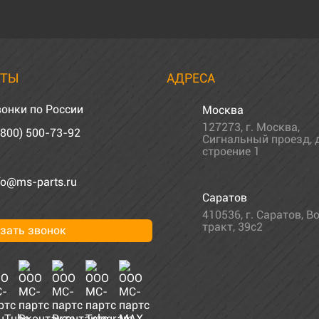
КТЫ
АДРЕСА
онки по России
Москва
127273
,
г. Москва
,
(800) 500-73-92
Сигнальный проезд, д
строение 1
fo@ms-parts.ru
Саратов
410536
,
г. Саратов
,
Во
тракт, 39с2
зать звонок