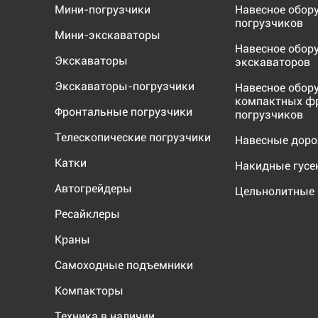
Мини-погрузчики
Навесное обор
погрузчиков
Мини-экскаваторы
Навесное обор
Экскаваторы
экскаваторов
Экскаваторы-погрузчики
Навесное обор
компактных ф
Фронтальные погрузчики
погрузчиков
Телескопические погрузчики
Навесные дор
Катки
Накидные гус
Автогрейдеры
Цельнолитные 
Ресайклеры
Краны
Самоходные подъемники
Компакторы
Техника в наличии