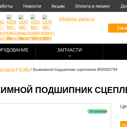
аботы
Новости
Акции
Оплата и лизинг
До
info@ms-parts.ru
Зака
ОРУДОВАНИЕ
ЗАПЧАСТИ
апчасти
/
XCMG
/
Выжимной подшипник сцепления 800500794
ИМНОЙ ПОДШИПНИК СЦЕПЛЕН
Це
В наличии
П