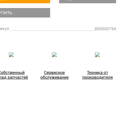
УПИТЬ
икул
800500794
Собственный
Сервисное
Техника от
лад запчастей
обслуживание
производителя