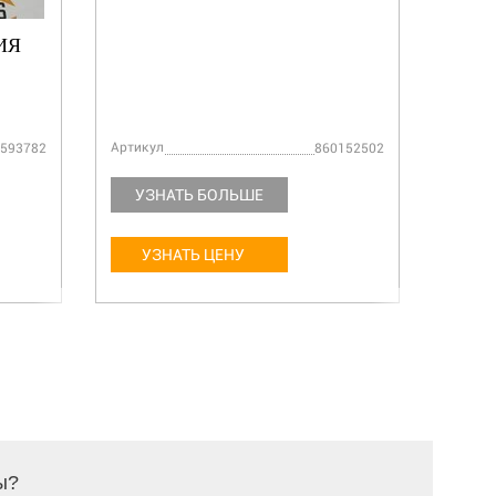
ИЯ
Артикул
Артику
593782
860152502
УЗНАТЬ БОЛЬШЕ
УЗ
УЗНАТЬ ЦЕНУ
У
ы?