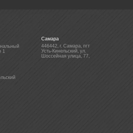
Самара
446442
,
г. Самара
,
пгт
гнальный
Усть-Кинельский, ул.
е 1
Шоссейная улица, 77,
льский