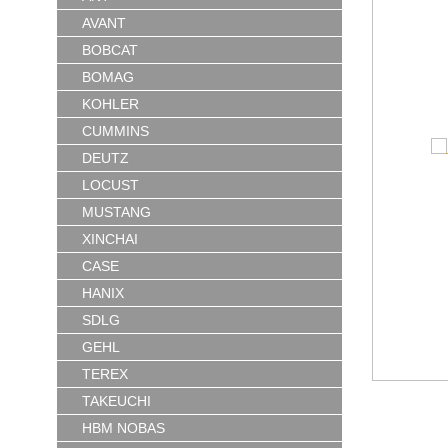
AVANT
BOBCAT
BOMAG
KOHLER
CUMMINS
DEUTZ
LOCUST
MUSTANG
XINCHAI
CASE
HANIX
SDLG
GEHL
TEREX
TAKEUCHI
HBM NOBAS