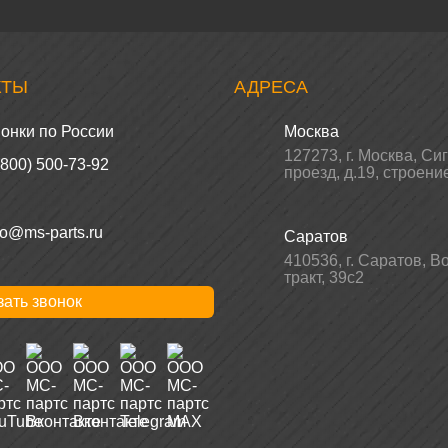
КТЫ
АДРЕСА
онки по России
Москва
127273
,
г. Москва
,
Си
(800) 500-73-92
проезд, д.19, строени
fo@ms-parts.ru
Саратов
410536
,
г. Саратов
,
Во
тракт, 39с2
зать звонок