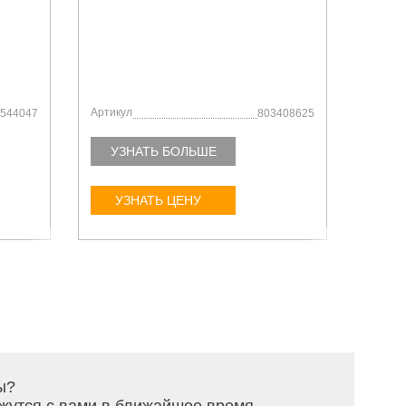
ФИЛ
ВНУТ
Цена:
Артикул
Артику
544047
803408625
УЗНАТЬ БОЛЬШЕ
УЗ
УЗНАТЬ ЦЕНУ
У
ы?