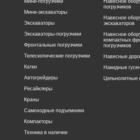
Мини-погрузчики
Навесное обор
погрузчиков
Мини-экскаваторы
Навесное обор
Экскаваторы
экскаваторов
Экскаваторы-погрузчики
Навесное обор
компактных фр
Фронтальные погрузчики
погрузчиков
Телескопические погрузчики
Навесные дор
Катки
Накидные гусе
Автогрейдеры
Цельнолитные 
Ресайклеры
Краны
Самоходные подъемники
Компакторы
Техника в наличии