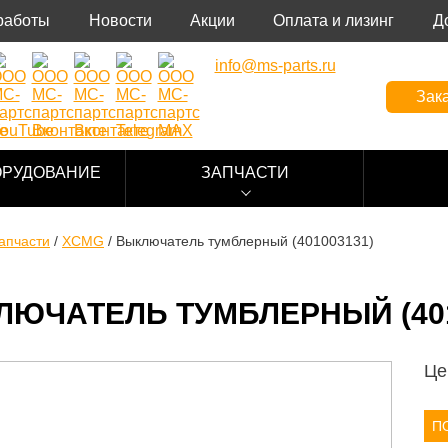
работы
Новости
Акции
Оплата и лизинг
Д
info@ms-parts.ru
Зака
ОРУДОВАНИЕ
ЗАПЧАСТИ
апчасти
/
XCMG
/
Выключатель тумблерный (401003131)
ЛЮЧАТЕЛЬ ТУМБЛЕРНЫЙ (401
Це
П