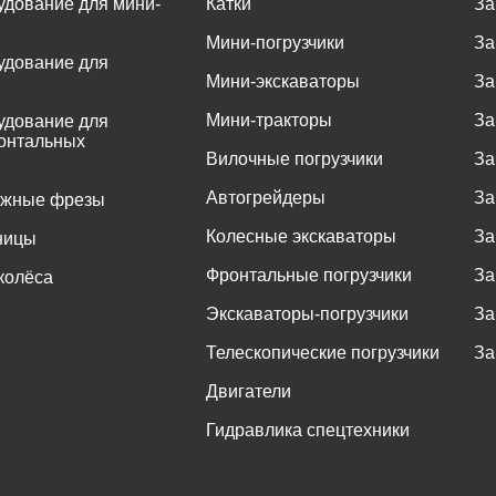
удование для мини-
Катки
За
Мини-погрузчики
За
удование для
Мини-экскаваторы
За
Мини-тракторы
За
удование для
онтальных
Вилочные погрузчики
За
Автогрейдеры
За
ожные фрезы
Колесные экскаваторы
За
ницы
Фронтальные погрузчики
За
колёса
Экскаваторы-погрузчики
За
Телескопические погрузчики
За
Двигатели
Гидравлика спецтехники