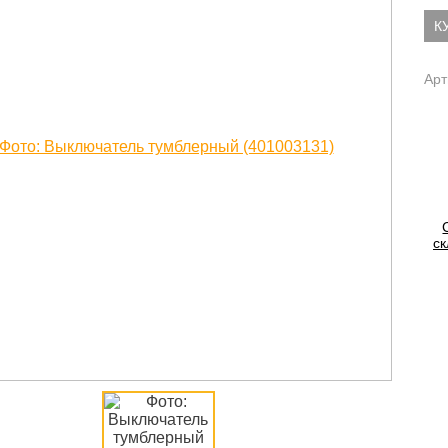
К
Арт
ск