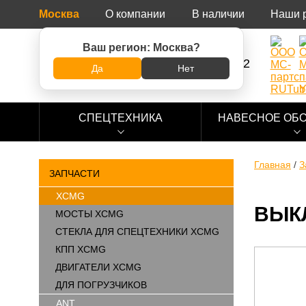
Москва
О компании
В наличии
Наши 
Ваш регион:
Москва
?
8 (800) 500-73-92
Да
Нет
СПЕЦТЕХНИКА
НАВЕСНОЕ ОБ
Главная
/
З
ЗАПЧАСТИ
XCMG
ВЫК
МОСТЫ XCMG
СТЕКЛА ДЛЯ СПЕЦТЕХНИКИ XCMG
КПП XCMG
ДВИГАТЕЛИ XCMG
ДЛЯ ПОГРУЗЧИКОВ
ANT