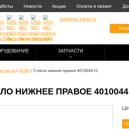
аботы
Новости
Акции
Оплата и лизинг
До
info@ms-parts.ru
Зака
ОРУДОВАНИЕ
ЗАПЧАСТИ
апчасти
/
XCMG
/
Стекло нижнее правое 401004410
ЛО НИЖНЕЕ ПРАВОЕ 4010044
Це
П