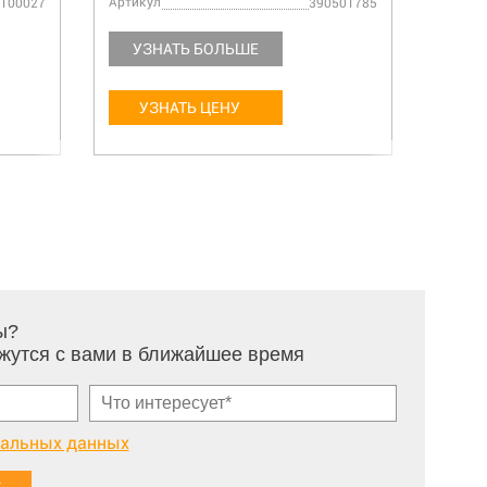
Артикул
Артику
100027
390501785
УЗНАТЬ БОЛЬШЕ
УЗ
УЗНАТЬ ЦЕНУ
У
ы?
жутся с вами в ближайшее время
нальных данных