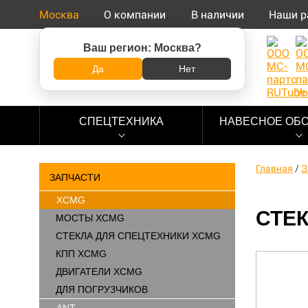
Москва
О компании
В наличии
Наши р
Ваш регион:
Москва
?
8 (800) 500-73-92
Да
Нет
СПЕЦТЕХНИКА
НАВЕСНОЕ ОБ
Главная
/
З
ЗАПЧАСТИ
XCMG
СТЕК
МОСТЫ XCMG
СТЕКЛА ДЛЯ СПЕЦТЕХНИКИ XCMG
КПП XCMG
ДВИГАТЕЛИ XCMG
ДЛЯ ПОГРУЗЧИКОВ