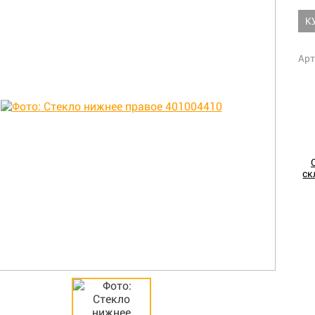
К
Арт
ск