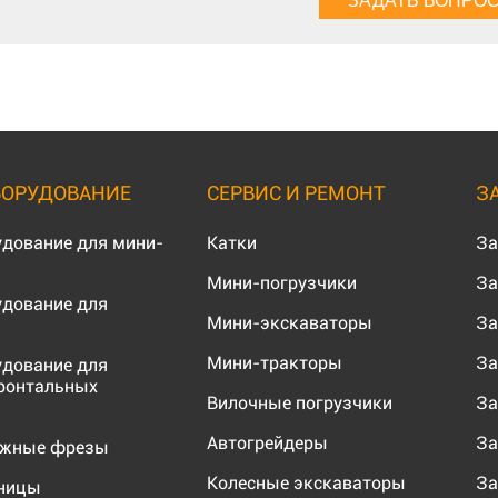
БОРУДОВАНИЕ
СЕРВИС И РЕМОНТ
З
удование для мини-
Катки
За
Мини-погрузчики
За
удование для
Мини-экскаваторы
За
Мини-тракторы
За
удование для
ронтальных
Вилочные погрузчики
За
Автогрейдеры
За
ожные фрезы
Колесные экскаваторы
За
еницы