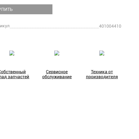
УПИТЬ
икул
401004410
Собственный
Сервисное
Техника от
лад запчастей
обслуживание
производителя