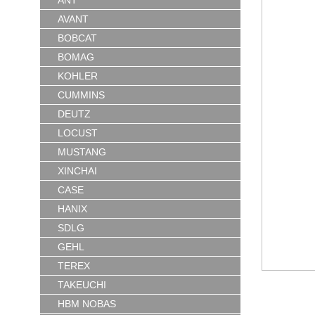
ANT
AVANT
BOBCAT
BOMAG
KOHLER
CUMMINS
DEUTZ
LOCUST
MUSTANG
XINCHAI
CASE
HANIX
SDLG
GEHL
TEREX
TAKEUCHI
HBM NOBAS