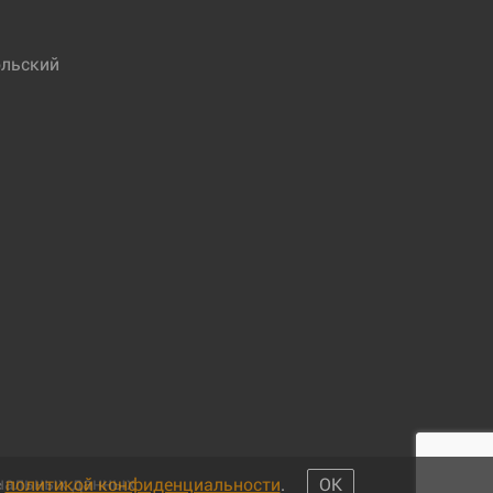
льский
ональных данных
с
политикой конфиденциальности
.
ОК