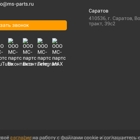
fo@ms-parts.ru
Саратов
410536
,
г. Саратов
,
Во
тракт, 39с2
зать звонок
итика конфиденциальности
|
Согласие на обработку перс
своё
согласие
на работу с файлами cookie и соглашаетесь 