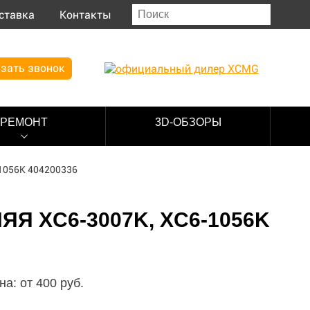
ставка
Контакты
зать звонок
РЕМОНТ
3D-ОБЗОРЫ
1056K 404200336
 XC6-3007K, XC6-1056K
на: от
400
руб.