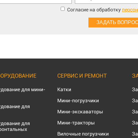
Согласие на обработку
персо
БОРУДОВАНИЕ
СЕРВИС И РЕМОНТ
З
удование для мини-
Катки
За
Мини-погрузчики
За
удование для
Мини-экскаваторы
За
Мини-тракторы
За
удование для
ронтальных
Вилочные погрузчики
За