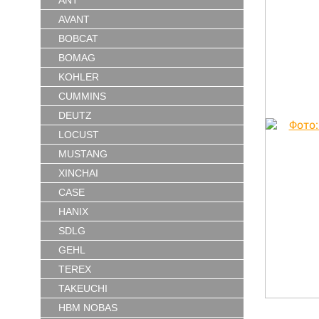
ANT
AVANT
BOBCAT
BOMAG
KOHLER
CUMMINS
DEUTZ
LOCUST
MUSTANG
XINCHAI
CASE
HANIX
SDLG
GEHL
TEREX
TAKEUCHI
HBM NOBAS