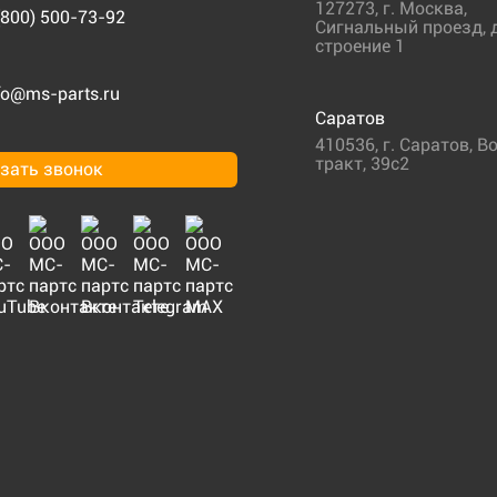
127273
,
г. Москва
,
(800) 500-73-92
Сигнальный проезд, д
строение 1
fo@ms-parts.ru
Саратов
410536
,
г. Саратов
,
Во
тракт, 39с2
зать звонок