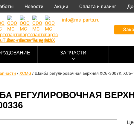
аботы
Новости
Акции
Оплата и лизинг
До
info@ms-parts.ru
Зака
ОРУДОВАНИЕ
ЗАПЧАСТИ
апчасти
/
XCMG
/
Шайба регулировочная верхняя XC6-3007K, XC6-
А РЕГУЛИРОВОЧНАЯ ВЕРХНЯЯ
00336
Це