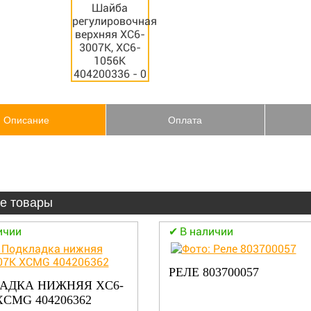
Описание
Оплата
е товары
ичии
В наличии
РЕЛЕ 803700057
АДКА НИЖНЯЯ XC6-
XCMG 404206362