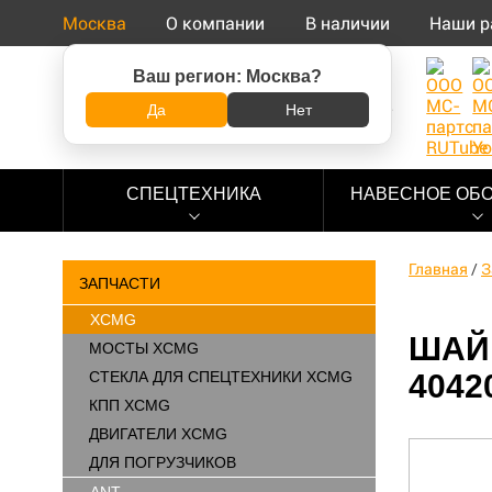
Москва
О компании
В наличии
Наши р
Ваш регион:
Москва
?
8 (800) 500-73-92
Да
Нет
СПЕЦТЕХНИКА
НАВЕСНОЕ ОБ
Главная
/
З
ЗАПЧАСТИ
XCMG
ШАЙБ
МОСТЫ XCMG
СТЕКЛА ДЛЯ СПЕЦТЕХНИКИ XCMG
4042
КПП XCMG
ДВИГАТЕЛИ XCMG
ДЛЯ ПОГРУЗЧИКОВ