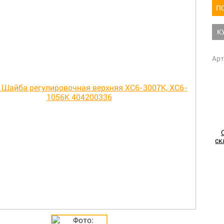
П
К
Арт
ск