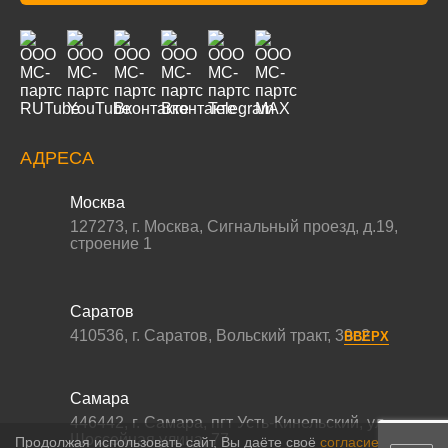
АДРЕСА
Москва
127273
,
г. Москва
,
Сигнальный проезд, д.19,
строение 1
Саратов
410536
,
г. Саратов
,
Вольский тракт, 39с2
ВВЕРХ
Самара
446442
,
г. Самара
,
пгт Усть-Кинельский, ул.
Шоссейная улица, 77,
Продолжая использовать сайт, Вы даёте своё
согласие