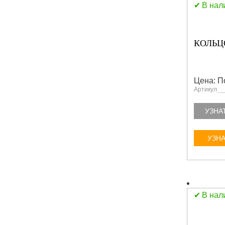
В нал
КОЛЬЦ
Цена: П
Артикул
УЗНА
УЗНА
В нал