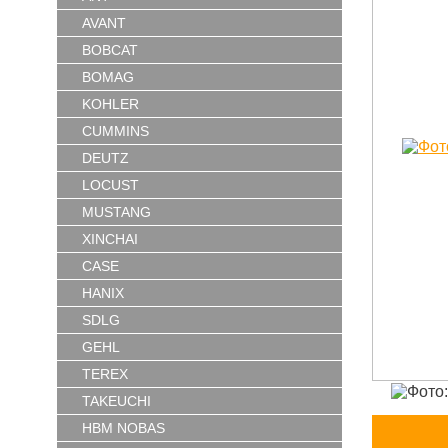
AVANT
BOBCAT
BOMAG
KOHLER
CUMMINS
DEUTZ
LOCUST
MUSTANG
XINCHAI
CASE
HANIX
SDLG
GEHL
TEREX
TAKEUCHI
HBM NOBAS