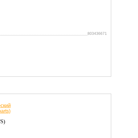
803436671
S)