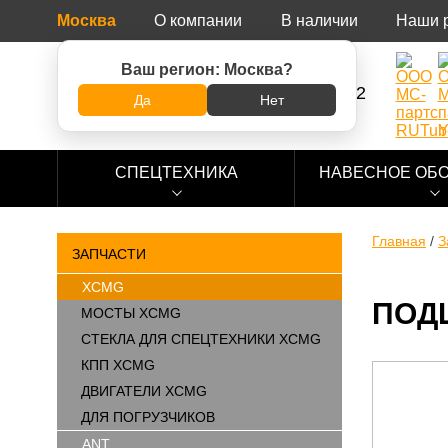
Москва
О компании
В наличии
Наши 
Ваш регион:
Москва
?
8 (800) 500-73-92
Да
Нет
СПЕЦТЕХНИКА
НАВЕСНОЕ ОБ
Главная
/
З
ЗАПЧАСТИ
XCMG
ПОДШ
МОСТЫ XCMG
СТЕКЛА ДЛЯ СПЕЦТЕХНИКИ XCMG
КПП XCMG
ДВИГАТЕЛИ XCMG
ДЛЯ ПОГРУЗЧИКОВ
ANT