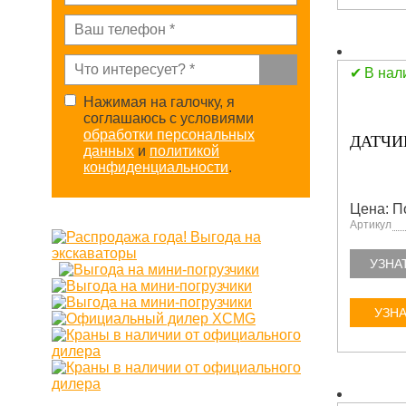
В нал
Нажимая на галочку, я
соглашаюсь с условиями
обработки персональных
ДАТЧИ
данных
и
политикой
конфиденциальности
.
Цена: П
Артикул
УЗНА
УЗНА