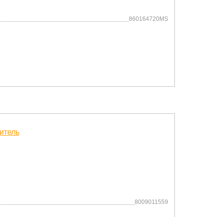
860164720MS
8009011559