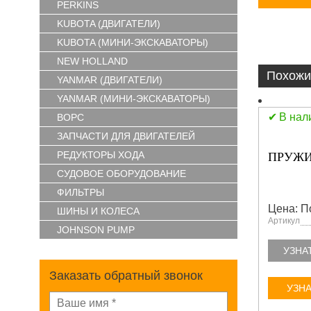
PERKINS
KUBOTA (ДВИГАТЕЛИ)
KUBOTA (МИНИ-ЭКСКАВАТОРЫ)
NEW HOLLAND
Похожи
YANMAR (ДВИГАТЕЛИ)
YANMAR (МИНИ-ЭКСКАВАТОРЫ)
В нал
ВОРС
ЗАПЧАСТИ ДЛЯ ДВИГАТЕЛЕЙ
РЕДУКТОРЫ ХОДА
ПРУЖИ
СУДОВОЕ ОБОРУДОВАНИЕ
ФИЛЬТРЫ
Цена: П
ШИНЫ И КОЛЕСА
Артикул
JOHNSON PUMP
УЗНА
Заказать обратный звонок
УЗНА