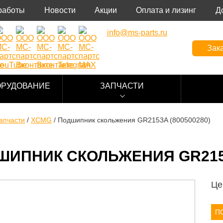
работы
Новости
Акции
Оплата и лизинг
Д
info@ms-parts.ru
Зака
ОРУДОВАНИЕ
ЗАПЧАСТИ
апчасти
/
XCMG
/
Подшипник скольжения GR2153A (800500280)
ИПНИК СКОЛЬЖЕНИЯ GR2153
Це
П