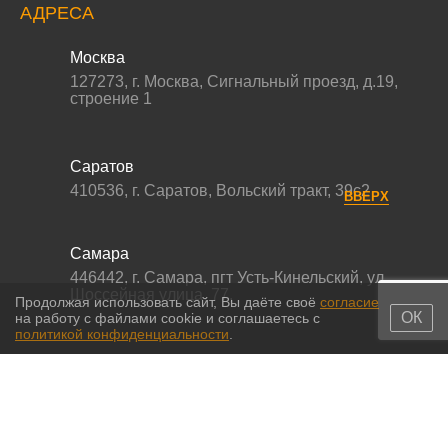
АДРЕСА
Москва
127273
,
г. Москва
,
Сигнальный проезд, д.19,
строение 1
Саратов
410536
,
г. Саратов
,
Вольский тракт, 39с2
ВВЕРХ
Самара
446442
,
г. Самара
,
пгт Усть-Кинельский, ул.
Шоссейная улица, 77,
Продолжая использовать сайт, Вы даёте своё
согласие
ОК
на работу с файлами cookie и соглашаетесь с
политикой конфиденциальности
.
© 2011-2026 МС-партс. Все права защищены |
Политика
конфиденциальности
|
Согласие на обработку персональных данных