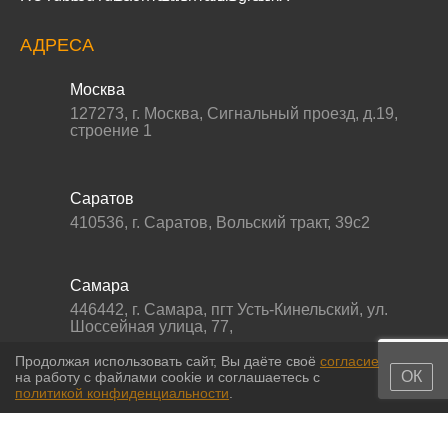
АДРЕСА
Москва
127273
,
г. Москва
,
Сигнальный проезд, д.19,
строение 1
Саратов
410536
,
г. Саратов
,
Вольский тракт, 39с2
Самара
446442
,
г. Самара
,
пгт Усть-Кинельский, ул.
Шоссейная улица, 77,
Продолжая использовать сайт, Вы даёте своё
согласие
ОК
на работу с файлами cookie и соглашаетесь с
политикой конфиденциальности
.
© 2011-2026 МС-партс. Все права защищены |
Политика
конфиденциальности
|
Согласие на обработку персональных данных