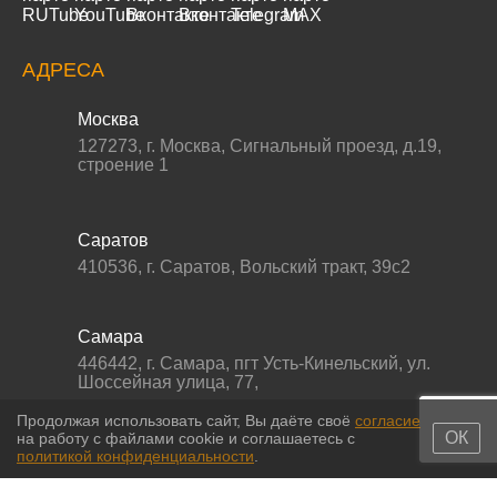
АДРЕСА
Москва
127273
,
г. Москва
,
Сигнальный проезд, д.19,
строение 1
Саратов
410536
,
г. Саратов
,
Вольский тракт, 39с2
Самара
446442
,
г. Самара
,
пгт Усть-Кинельский, ул.
Шоссейная улица, 77,
Продолжая использовать сайт, Вы даёте своё
согласие
ОК
на работу с файлами cookie и соглашаетесь с
политикой конфиденциальности
.
© 2011-2026 МС-партс. Все права защищены |
Политика