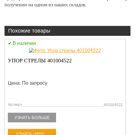
получении на одном из наших складов.
Похожие товары
В наличии
ТОПЛИВНАЯ ФОРСУНКА УЗЕЛ
LW300FN/LW300KN
860135426/860131850/13053066
Цена: По запросу
Артикул
04522
860135426
УЗНАТЬ БОЛЬШЕ
УЗНАТЬ ЦЕНУ