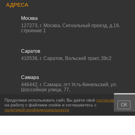
АДРЕСА
Москва
127273
,
г. Москва
,
Сигнальный проезд, д.19,
строение 1
Саратов
410536
,
г. Саратов
,
Вольский тракт, 39с2
Самара
446442
,
г. Самара
,
пгт Усть-Кинельский, ул.
Шоссейная улица, 77,
Продолжая использовать сайт, Вы даёте своё
согласие
ОК
на работу с файлами cookie и соглашаетесь с
политикой конфиденциальности
.
© 2011-2026 МС-партс. Все права защищены |
Политика
конфиденциальности
|
Согласие на обработку персональных данных