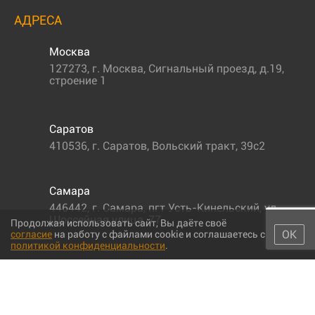
АДРЕСА
Москва
127273
,
г. Москва
,
Сигнальный проезд, д.19,
строение 1
Саратов
410536
,
г. Саратов
,
Вольский тракт, 39с2
Самара
446442
,
г. Самара
,
пгт Усть-Кинельский, ул.
Шоссейная улица, 77,
Продолжая использовать сайт, Вы даёте своё
ОК
согласие
на работу с файлами cookie и соглашаетесь с
политикой конфиденциальности
.
© 2011-2026 МС-партс. Все права защищены |
Политика
конфиденциальности
|
Согласие на обработку персональных данных