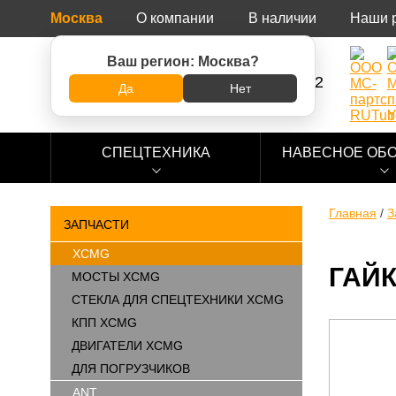
Москва
О компании
В наличии
Наши 
Ваш регион:
Москва
?
8 (800) 500-73-92
Да
Нет
СПЕЦТЕХНИКА
НАВЕСНОЕ ОБ
Главная
/
З
ЗАПЧАСТИ
XCMG
ГАЙК
МОСТЫ XCMG
СТЕКЛА ДЛЯ СПЕЦТЕХНИКИ XCMG
КПП XCMG
ДВИГАТЕЛИ XCMG
ДЛЯ ПОГРУЗЧИКОВ
ANT