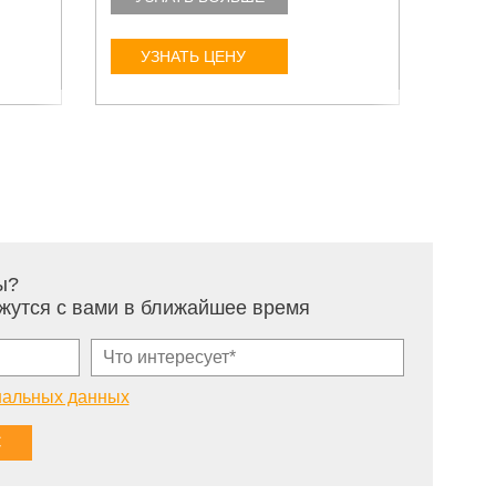
УЗНАТЬ ЦЕНУ
У
ы?
жутся с вами в ближайшее время
нальных данных