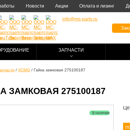
работы
Новости
Акции
Оплата и лизинг
Д
info@ms-parts.ru
Зака
ОРУДОВАНИЕ
ЗАПЧАСТИ
апчасти
/
XCMG
/
Гайка замковая 275100187
А ЗАМКОВАЯ 275100187
Це
В наличии
П