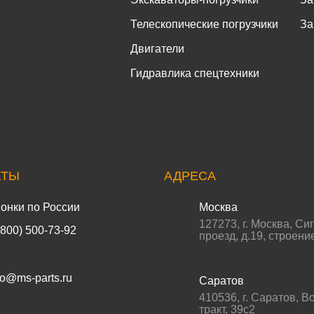
Телескопические погрузчики
За
Двигатели
Гидравлика спецтехники
КТЫ
АДРЕСА
онки по России
Москва
127273
,
г. Москва
,
Си
(800) 500-73-92
проезд, д.19, строени
fo@ms-parts.ru
Саратов
410536
,
г. Саратов
,
Во
тракт, 39с2