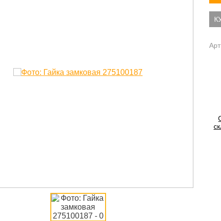
К
Арт
ск