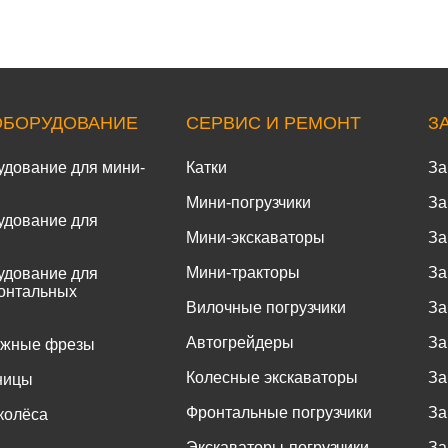
ОБОРУДОВАНИЕ
СЕРВИС И РЕМОНТ
З
удование для мини-
Катки
За
Мини-погрузчики
За
удование для
Мини-экскаваторы
За
Мини-тракторы
За
удование для
онтальных
Вилочные погрузчики
За
Автогрейдеры
За
ожные фрезы
Колесные экскаваторы
За
ницы
Фронтальные погрузчики
За
колёса
Экскаваторы-погрузчики
За