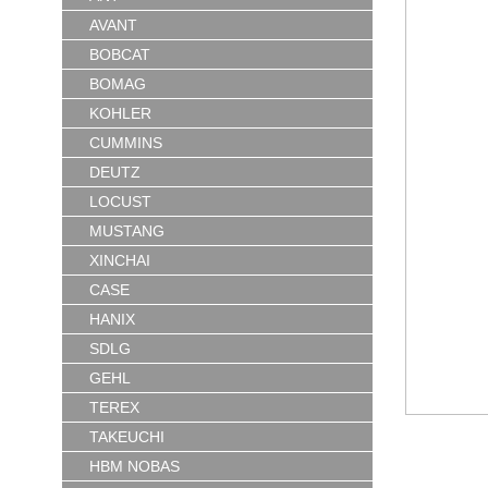
AVANT
BOBCAT
BOMAG
KOHLER
CUMMINS
DEUTZ
LOCUST
MUSTANG
XINCHAI
CASE
HANIX
SDLG
GEHL
TEREX
TAKEUCHI
HBM NOBAS