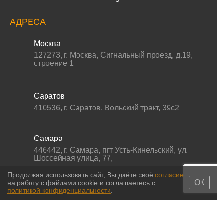
АДРЕСА
Москва
127273
,
г. Москва
,
Сигнальный проезд, д.19,
строение 1
Саратов
410536
,
г. Саратов
,
Вольский тракт, 39с2
Самара
446442
,
г. Самара
,
пгт Усть-Кинельский, ул.
Шоссейная улица, 77,
Продолжая использовать сайт, Вы даёте своё
согласие
ОК
на работу с файлами cookie и соглашаетесь с
политикой конфиденциальности
.
© 2011-2026 МС-партс. Все права защищены |
Политика
конфиденциальности
|
Согласие на обработку персональных данных