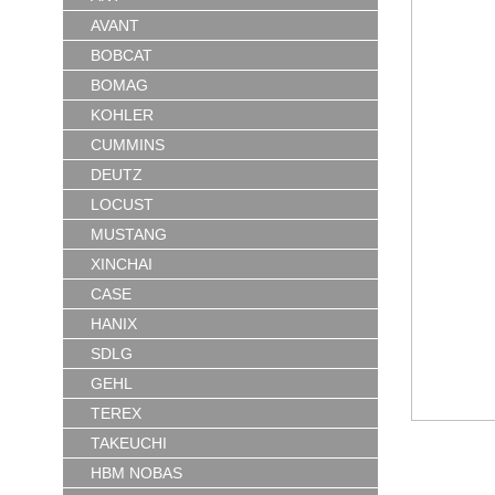
AVANT
BOBCAT
BOMAG
KOHLER
CUMMINS
DEUTZ
LOCUST
MUSTANG
XINCHAI
CASE
HANIX
SDLG
GEHL
TEREX
TAKEUCHI
HBM NOBAS