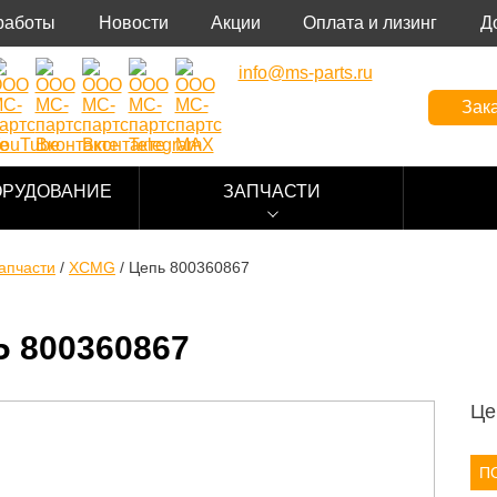
работы
Новости
Акции
Оплата и лизинг
Д
info@ms-parts.ru
Зака
ОРУДОВАНИЕ
ЗАПЧАСТИ
апчасти
/
XCMG
/
Цепь 800360867
 800360867
Це
П