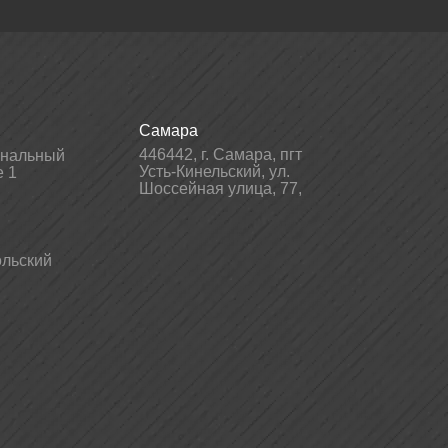
Самара
446442
,
г. Самара
,
пгт
гнальный
Усть-Кинельский, ул.
е 1
Шоссейная улица, 77,
льский