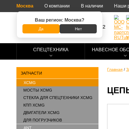
Москва
О компании
В наличии
Наши 
Ваш регион:
Москва
?
8 (800) 500-73-92
Да
Нет
СПЕЦТЕХНИКА
НАВЕСНОЕ ОБ
Главная
/
З
ЗАПЧАСТИ
XCMG
ЦЕПЬ
МОСТЫ XCMG
СТЕКЛА ДЛЯ СПЕЦТЕХНИКИ XCMG
КПП XCMG
ДВИГАТЕЛИ XCMG
ДЛЯ ПОГРУЗЧИКОВ
ANT