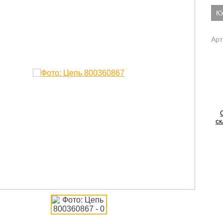
К
Арт
ск