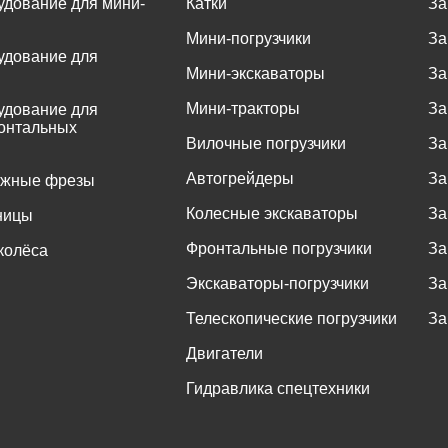
удование для мини-
Катки
За
Мини-погрузчики
За
удование для
Мини-экскаваторы
За
Мини-тракторы
За
удование для
онтальных
Вилочные погрузчики
За
Автогрейдеры
За
ожные фрезы
Колесные экскаваторы
За
ницы
Фронтальные погрузчики
За
колёса
Экскаваторы-погрузчики
За
Телескопические погрузчики
За
Двигатели
Гидравлика спецтехники