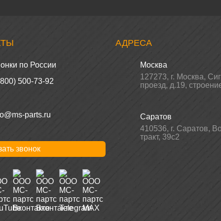
КТЫ
АДРЕСА
онки по России
Москва
127273
,
г. Москва
,
Си
(800) 500-73-92
проезд, д.19, строени
fo@ms-parts.ru
Саратов
410536
,
г. Саратов
,
Во
тракт, 39с2
зать звонок