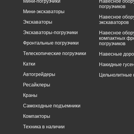
Мини-погрузчики
Навесное обор
погрузчиков
Мини-экскаваторы
Навесное обор
Экскаваторы
экскаваторов
Экскаваторы-погрузчики
Навесное обор
компактных фр
Фронтальные погрузчики
погрузчиков
Телескопические погрузчики
Навесные дор
Катки
Накидные гусе
Автогрейдеры
Цельнолитные 
Ресайклеры
Краны
Самоходные подъемники
Компакторы
Техника в наличии