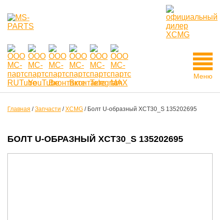
Меню
Главная
/
Запчасти
/
XCMG
/
Болт U-образный XCT30_S 135202695
БОЛТ U-ОБРАЗНЫЙ XCT30_S 135202695