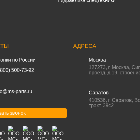
Гидравлика спецтехники
КТЫ
АДРЕСА
онки по России
Москва
127273
,
г. Москва
,
Си
(800) 500-73-92
проезд, д.19, строени
fo@ms-parts.ru
Саратов
410536
,
г. Саратов
,
Во
тракт, 39с2
зать звонок