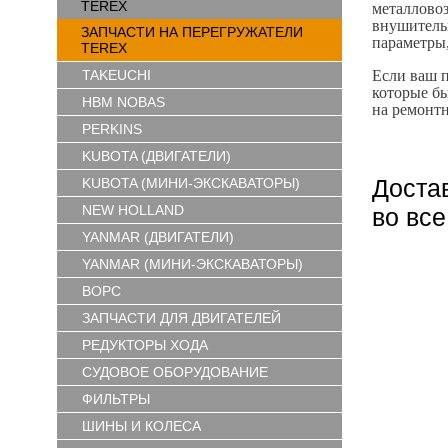
TEREX
металлово
внушитель
ЗАПЧАСТИ НА ПЕРЕГРУЖАТЕЛИ
параметры,
TEREX
TAKEUCHI
Если ваш п
которые б
HBM NOBAS
на ремонтн
PERKINS
KUBOTA (ДВИГАТЕЛИ)
Доста
KUBOTA (МИНИ-ЭКСКАВАТОРЫ)
NEW HOLLAND
во вс
YANMAR (ДВИГАТЕЛИ)
YANMAR (МИНИ-ЭКСКАВАТОРЫ)
ВОРС
ЗАПЧАСТИ ДЛЯ ДВИГАТЕЛЕЙ
РЕДУКТОРЫ ХОДА
СУДОВОЕ ОБОРУДОВАНИЕ
ФИЛЬТРЫ
ШИНЫ И КОЛЕСА