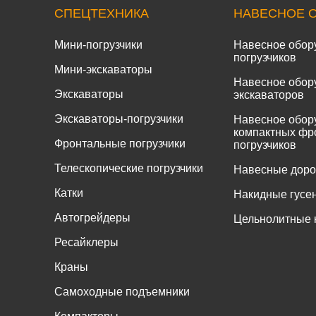
СПЕЦТЕХНИКА
НАВЕСНОЕ 
Мини-погрузчики
Навесное обор
погрузчиков
Мини-экскаваторы
Навесное обор
Экскаваторы
экскаваторов
Экскаваторы-погрузчики
Навесное обор
компактных фр
Фронтальные погрузчики
погрузчиков
Телескопические погрузчики
Навесные дор
Катки
Накидные гусе
Автогрейдеры
Цельнолитные 
Ресайклеры
Краны
Самоходные подъемники