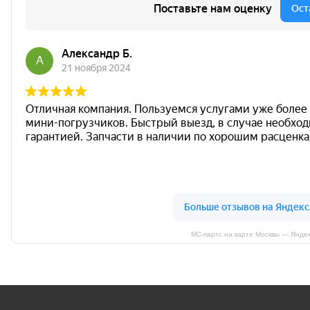
МС-партс на карте Москвы — Янде