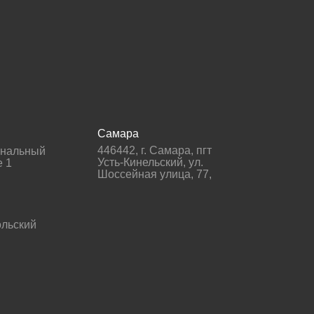
Самара
446442
,
г. Самара
,
пгт
гнальный
Усть-Кинельский, ул.
е 1
Шоссейная улица, 77,
льский