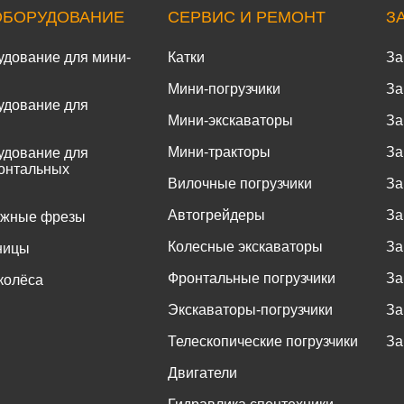
ОБОРУДОВАНИЕ
СЕРВИС И РЕМОНТ
З
удование для мини-
Катки
За
Мини-погрузчики
За
удование для
Мини-экскаваторы
За
Мини-тракторы
За
удование для
онтальных
Вилочные погрузчики
За
Автогрейдеры
За
ожные фрезы
Колесные экскаваторы
За
ницы
Фронтальные погрузчики
За
колёса
Экскаваторы-погрузчики
За
Телескопические погрузчики
За
Двигатели