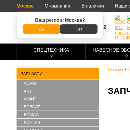
Москва
О компании
В наличии
Наши 
Ваш регион:
Москва
?
8 (800) 500-73-92
Да
Нет
СПЕЦТЕХНИКА
НАВЕСНОЕ ОБ
Главная
/
З
ЗАПЧАСТИ
XCMG
ЗАПЧ
ANT
AVANT
BOBCAT
BOMAG
KOHLER