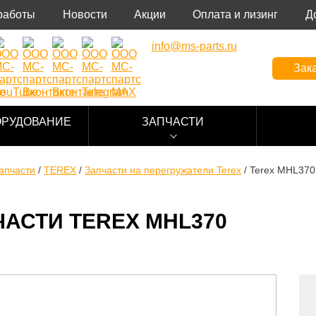
работы
Новости
Акции
Оплата и лизинг
Д
info@ms-parts.ru
Зака
ОРУДОВАНИЕ
ЗАПЧАСТИ
апчасти
/
TEREX
/
Запчасти на перегружатели Terex
/
Terex MHL370
АСТИ TEREX MHL370