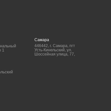
Самара
446442
,
г. Самара
,
пгт
гнальный
Усть-Кинельский, ул.
е 1
Шоссейная улица, 77,
льский