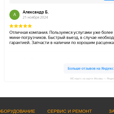
МС-партс на карте Москвы — Янде
ОБОРУДОВАНИЕ
СЕРВИС И РЕМОНТ
З