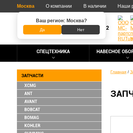
Москва
О компании
В наличии
Наши 
Ваш регион:
Москва
?
8 (800) 500-73-92
Да
Нет
СПЕЦТЕХНИКА
НАВЕСНОЕ ОБО
Главная
/
З
ЗАПЧАСТИ
XCMG
ЗАПЧ
ANT
AVANT
BOBCAT
BOMAG
KOHLER