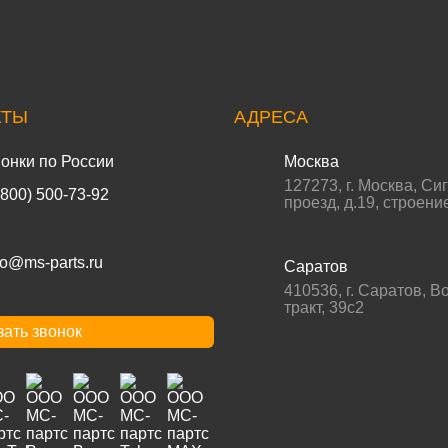
КТЫ
АДРЕСА
онки по России
Москва
127273
,
г. Москва
,
Си
(800) 500-73-92
проезд, д.19, строени
fo@ms-parts.ru
Саратов
410536
,
г. Саратов
,
Во
тракт, 39с2
зать звонок