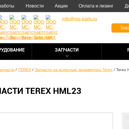
работы
Новости
Акции
Оплата и лизинг
Д
info@ms-parts.ru
Зак
РУДОВАНИЕ
ЗАПЧАСТИ
апчасти
/
TEREX
/
Запчасти на колесные экскаваторы Terex
/
Terex
АСТИ TEREX HML23