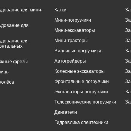
удование для мини-
Катки
За
Мини-погрузчики
За
удование для
Мини-экскаваторы
За
Мини-тракторы
За
удование для
онтальных
Вилочные погрузчики
За
Автогрейдеры
За
ожные фрезы
Колесные экскаваторы
За
ницы
Фронтальные погрузчики
За
колёса
Экскаваторы-погрузчики
За
Телескопические погрузчики
За
Двигатели
Гидравлика спецтехники