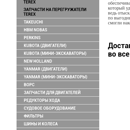
TEREX
обеспечива
который уд
ЗАПЧАСТИ НА ПЕРЕГРУЖАТЕЛИ
ведь отыск
TEREX
по выгодны
TAKEUCHI
смогли нак
HBM NOBAS
PERKINS
Доста
KUBOTA (ДВИГАТЕЛИ)
во вс
KUBOTA (МИНИ-ЭКСКАВАТОРЫ)
NEW HOLLAND
YANMAR (ДВИГАТЕЛИ)
YANMAR (МИНИ-ЭКСКАВАТОРЫ)
ВОРС
ЗАПЧАСТИ ДЛЯ ДВИГАТЕЛЕЙ
РЕДУКТОРЫ ХОДА
СУДОВОЕ ОБОРУДОВАНИЕ
ФИЛЬТРЫ
ШИНЫ И КОЛЕСА