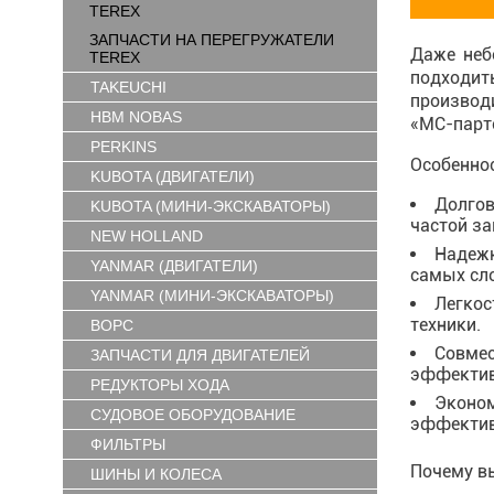
TEREX
ЗАПЧАСТИ НА ПЕРЕГРУЖАТЕЛИ
Даже неб
TEREX
подходит
TAKEUCHI
производ
HBM NOBAS
«МС-парт
PERKINS
Особеннос
KUBOTA (ДВИГАТЕЛИ)
Долгов
KUBOTA (МИНИ-ЭКСКАВАТОРЫ)
частой за
NEW HOLLAND
Надежн
YANMAR (ДВИГАТЕЛИ)
самых сл
YANMAR (МИНИ-ЭКСКАВАТОРЫ)
Легкос
техники.
ВОРС
Совмес
ЗАПЧАСТИ ДЛЯ ДВИГАТЕЛЕЙ
эффектив
РЕДУКТОРЫ ХОДА
Эконом
СУДОВОЕ ОБОРУДОВАНИЕ
эффектив
ФИЛЬТРЫ
Почему в
ШИНЫ И КОЛЕСА