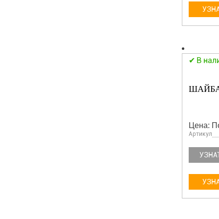
УЗНА
В нал
ШАЙБА
Цена: П
Артикул
УЗНА
УЗНА