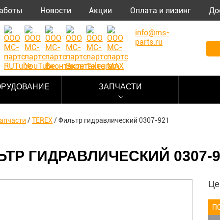
аботы
Новости
Акции
Оплата и лизинг
До
info@ms-
parts.ru
ОРУДОВАНИЕ
ЗАПЧАСТИ
апчасти
/
TEREX
/
Фильтр гидравлический 0307-921
ТР ГИДРАВЛИЧЕСКИЙ 0307-9
Це
П