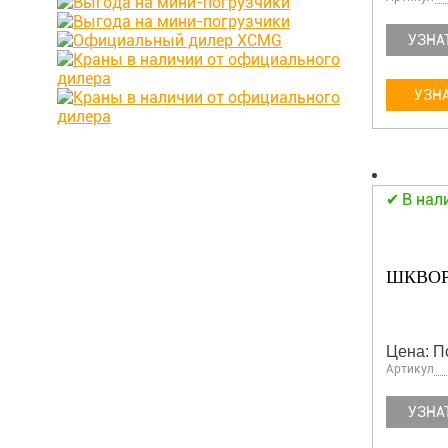
УЗНА
УЗНА
В нал
ШКВОР
Цена: П
Артикул
УЗНА