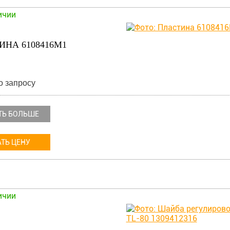
ичии
ИНА 6108416M1
о запросу
ТЬ БОЛЬШЕ
ТЬ ЦЕНУ
ичии