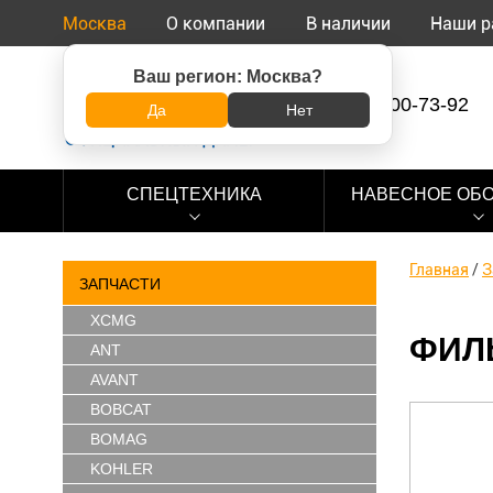
Москва
О компании
В наличии
Наши р
Ваш регион:
Москва
?
8 (800) 500-73-92
Да
Нет
СПЕЦТЕХНИКА
НАВЕСНОЕ ОБ
Главная
/
З
ЗАПЧАСТИ
XCMG
ФИЛЬ
ANT
AVANT
BOBCAT
BOMAG
KOHLER