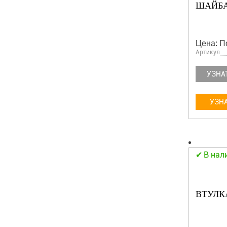
ШАЙБА
Цена: П
Артикул
УЗНА
УЗНА
В нал
ВТУЛК