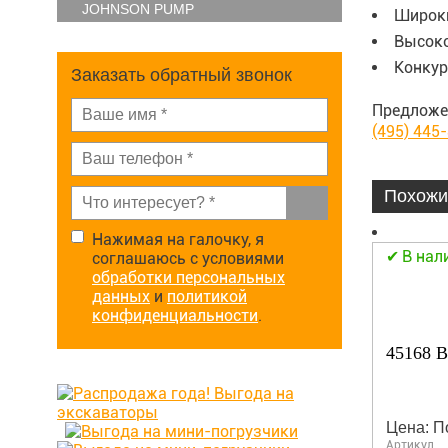
JOHNSON PUMP
Широки
Высоко
Конкур
Заказать обратный звонок
Предложе
(495) 445
Похожи
Нажимая на галочку, я
В нал
соглашаюсь с условиями
обработки персональных
данных
и
политикой
конфиденциальности
.
45168 В
Цена: П
Артикул