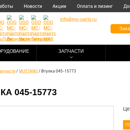
аботы
Новости
Акции
Оплата и лизинг
До
info@ms-parts.ru
Зака
ОРУДОВАНИЕ
ЗАПЧАСТИ
апчасти
/
MUSTANG
/
Втулка 045-15773
КА 045-15773
Це
П