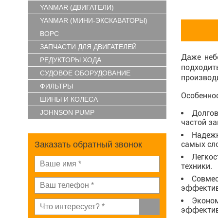
YANMAR (ДВИГАТЕЛИ)
YANMAR (МИНИ-ЭКСКАВАТОРЫ)
ВОРС
ЗАПЧАСТИ ДЛЯ ДВИГАТЕЛЕЙ
Даже неб
РЕДУКТОРЫ ХОДА
подходит
СУДОВОЕ ОБОРУДОВАНИЕ
производи
ФИЛЬТРЫ
Особеннос
ШИНЫ И КОЛЕСА
JOHNSON PUMP
Долгов
частой за
Надежн
Заказать обратный звонок
самых сл
Легкос
техники.
Совмес
эффектив
Эконом
эффектив