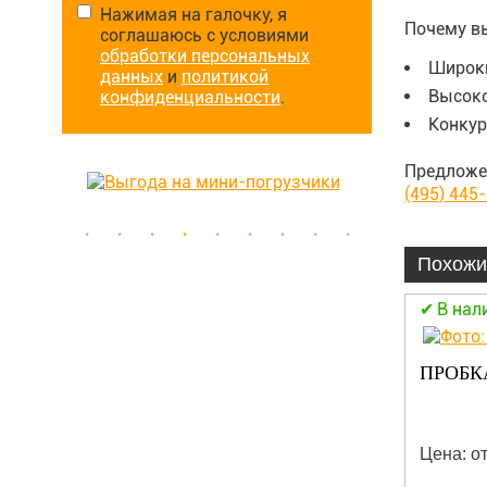
Нажимая на галочку, я
Почему в
соглашаюсь с условиями
обработки персональных
Широки
данных
и
политикой
Высоко
конфиденциальности
.
Конкур
Предложе
(495) 445
Похожи
В наличии
В нал
ШЛАНГ 170-34556
ПРОБКА
Цена: от 360.00 руб.
Цена: от