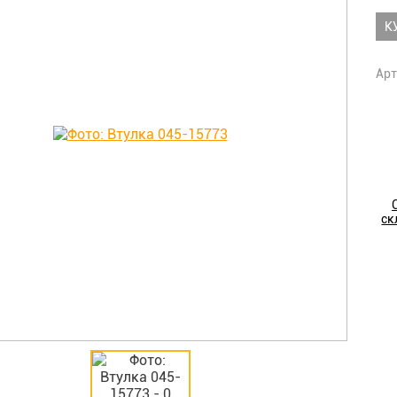
К
Арт
ск