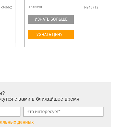
Артикул
Артику
5-34662
N243712
УЗНАТЬ БОЛЬШЕ
УЗ
УЗНАТЬ ЦЕНУ
У
ы?
жутся с вами в ближайшее время
нальных данных