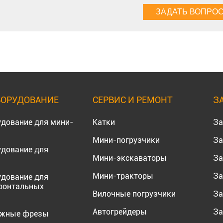
БОРУДОВАНИЕ
СЕРВИС И РЕМОНТ
З
удование для мини-
Катки
За
Мини-погрузчики
За
удование для
Мини-экскаваторы
За
Мини-тракторы
За
удование для
ронтальных
Вилочные погрузчики
За
Автогрейдеры
За
ожные фрезы