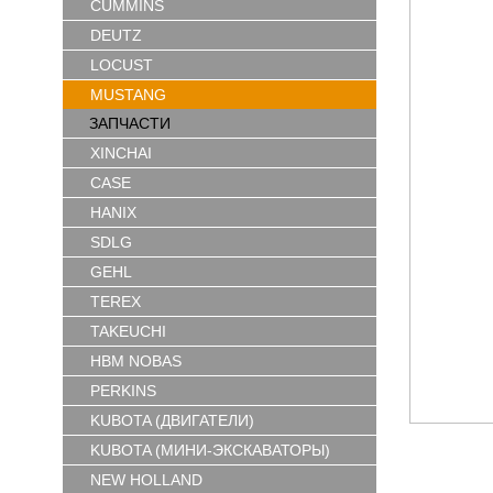
CUMMINS
DEUTZ
LOCUST
MUSTANG
ЗАПЧАСТИ
XINCHAI
CASE
HANIX
SDLG
GEHL
TEREX
TAKEUCHI
HBM NOBAS
PERKINS
KUBOTA (ДВИГАТЕЛИ)
KUBOTA (МИНИ-ЭКСКАВАТОРЫ)
NEW HOLLAND