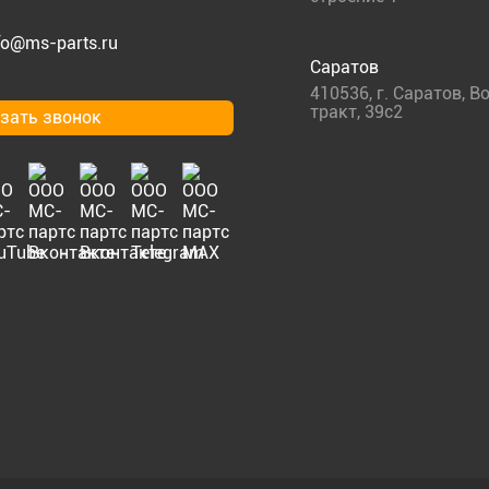
fo@ms-parts.ru
Саратов
410536
,
г. Саратов
,
Во
тракт, 39с2
зать звонок