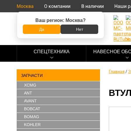
Москва
О компании
В наличии
Наши р
Ваш регион:
Москва
?
8 (800) 500-73-92
Да
Нет
СПЕЦТЕХНИКА
НАВЕСНОЕ ОБ
Главная
/
З
ЗАПЧАСТИ
XCMG
ВТУЛ
ANT
AVANT
BOBCAT
BOMAG
KOHLER