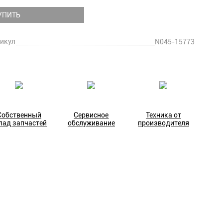
УПИТЬ
икул
N045-15773
Собственный
Сервисное
Техника от
лад запчастей
обслуживание
производителя