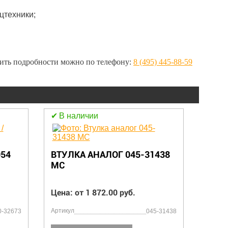
цтехники;
нить подробности можно по телефону:
8 (495) 445-88-59
В наличии
В н
ТРУБ
054
ВТУЛКА АНАЛОГ 045-31438
MC
Цена:
Цена: от 1 872.00 руб.
Артикул
Артику
0-32673
045-31438