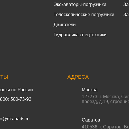
Экскаваторы-погрузчики
За
Телескопические погрузчики
За
Двигатели
Гидравлика спецтехники
КТЫ
АДРЕСА
онки по России
Москва
127273
,
г. Москва
,
Си
(800) 500-73-92
проезд, д.19, строени
fo@ms-parts.ru
Саратов
410536
,
г. Саратов
,
Во