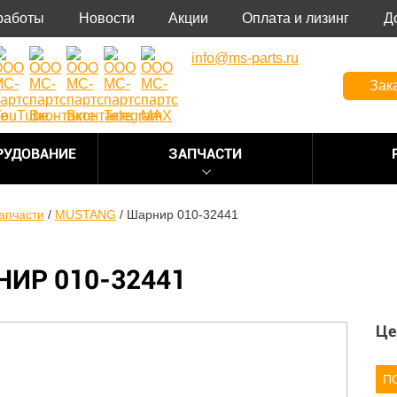
работы
Новости
Акции
Оплата и лизинг
Д
info@ms-parts.ru
Зак
РУДОВАНИЕ
ЗАПЧАСТИ
апчасти
/
MUSTANG
/
Шарнир 010-32441
ИР 010-32441
Це
П