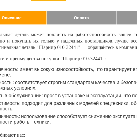
Описание
Оплата
льшая деталь может повлиять на работоспособность вашей т
нно и покупать их только у надежных поставщиков, лучше вс
гинальная деталь "Шарнир 010-32441" — обращайтесь в компан
ти и преимущества покупки "Шарнир 010-32441":
ечность: имеет высокую износостойкость, что гарантирует 
мене.
ость : соответствует строгим стандартам качества и безопа
ожных условиях.
ть в обслуживании: прост в установке и эксплуатации, что 
тимость: подходит для различных моделей спецтехники, об
ность.
ичность: использование способствует снижению эксплуат
ости работы техники.
бирают нас: