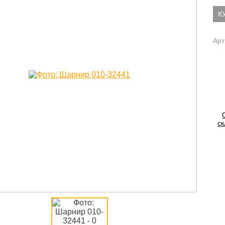
К
Арт
ск