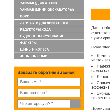
YANMAR (ДВИГАТЕЛИ)
YANMAR (МИНИ-ЭКСКАВАТОРЫ)
ВОРС
ЗАПЧАСТИ ДЛЯ ДВИГАТЕЛЕЙ
Даже небо
РЕДУКТОРЫ ХОДА
ответстве
СУДОВОЕ ОБОРУДОВАНИЕ
нужна ори
ФИЛЬТРЫ
Особеннос
ШИНЫ И КОЛЕСА
Долгов
JOHNSON PUMP
частой за
Надежн
самых сл
Заказать обратный звонок
Легкос
Совмес
эффектив
Эконом
эффективн
Почему вы