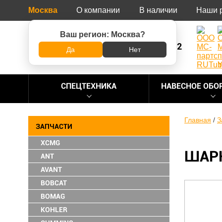
Москва
О компании
В наличии
Наши 
Ваш регион:
Москва
?
8 (800) 500-73-92
Да
Нет
СПЕЦТЕХНИКА
НАВЕСНОЕ ОБО
Главная
/
З
ЗАПЧАСТИ
XCMG
ШАРН
ANT
AVANT
BOBCAT
BOMAG
KOHLER