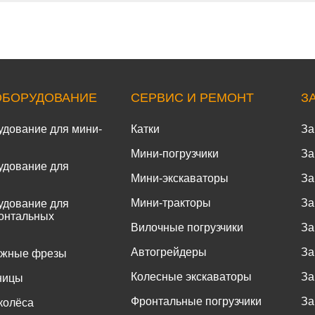
ОБОРУДОВАНИЕ
СЕРВИС И РЕМОНТ
З
удование для мини-
Катки
За
Мини-погрузчики
За
удование для
Мини-экскаваторы
За
Мини-тракторы
За
удование для
онтальных
Вилочные погрузчики
За
Автогрейдеры
За
ожные фрезы
Колесные экскаваторы
За
ницы
Фронтальные погрузчики
За
колёса