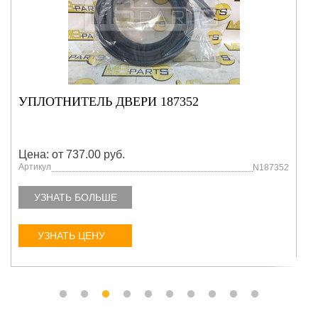
ЛЬ ДВЕРИ 187352
ТРУБКА 503519
.00 руб.
Цена: от 737.00 
Артикул
N187352
ОЛЬШЕ
УЗНАТЬ БОЛЬ
ЕНУ
УЗНАТЬ ЦЕНУ