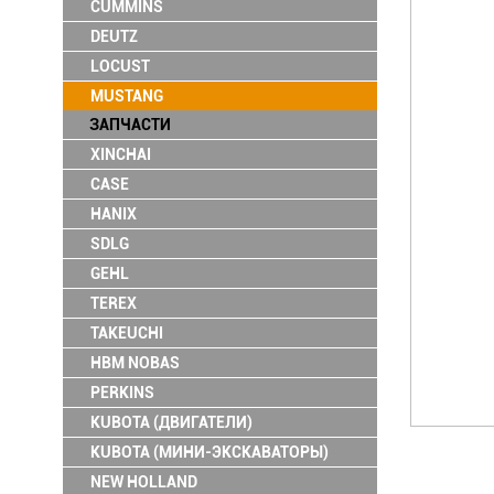
CUMMINS
DEUTZ
LOCUST
MUSTANG
ЗАПЧАСТИ
XINCHAI
CASE
HANIX
SDLG
GEHL
TEREX
TAKEUCHI
HBM NOBAS
PERKINS
KUBOTA (ДВИГАТЕЛИ)
KUBOTA (МИНИ-ЭКСКАВАТОРЫ)
NEW HOLLAND