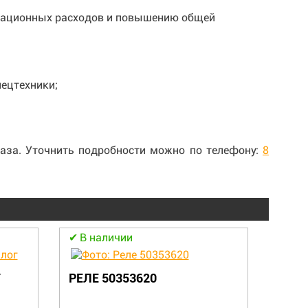
атационных расходов и повышению общей
ецтехники;
аза. Уточнить подробности можно по телефону:
8
В наличии
В н
Г
РЕЛЕ 50353620
КРОН