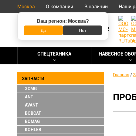
Москва
О компании
В наличии
Наши р
Ваш регион:
Москва
?
8 (800) 500-73-92
Да
Нет
СПЕЦТЕХНИКА
НАВЕСНОЕ ОБО
Главная
/
З
ЗАПЧАСТИ
XCMG
ПРОБ
ANT
AVANT
BOBCAT
BOMAG
KOHLER