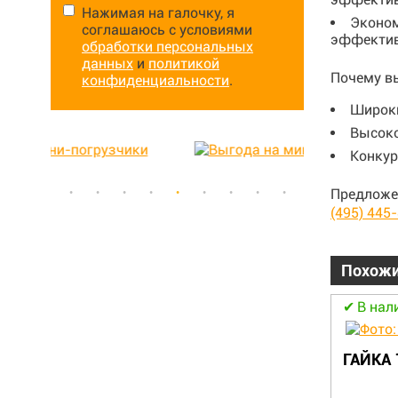
Нажимая на галочку, я
Эконом
соглашаюсь с условиями
эффектив
обработки персональных
данных
и
политикой
Почему в
конфиденциальности
.
Широки
Высоко
Конкур
Предложе
(495) 445
Похожи
В наличии
В нал
ТРОС 241762
ГАЙКА 