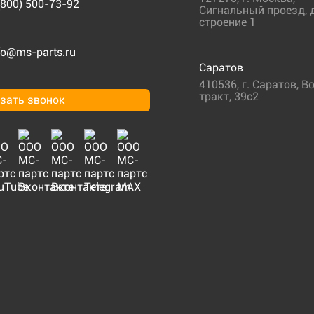
(800) 500-73-92
Сигнальный проезд, д
строение 1
fo@ms-parts.ru
Саратов
410536
,
г. Саратов
,
Во
тракт, 39с2
зать звонок