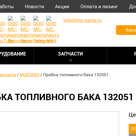
аботы
Новости
Акции
Оплата и лизинг
До
info@ms-parts.ru
Зака
РУДОВАНИЕ
ЗАПЧАСТИ
апчасти
/
MUSTANG
/
Пробка топливного бака 132051
КА ТОПЛИВНОГО БАКА 132051
Це
П