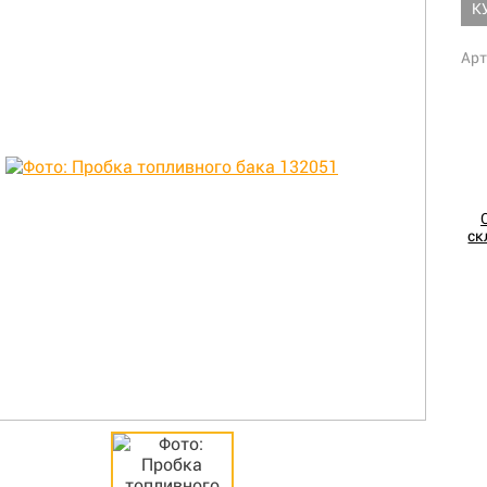
К
Арт
ск