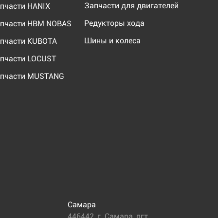
Запчасти для двигателей
пчасти HANIX
Редукторы хода
пчасти HBM NOBAS
Шины и колеса
пчасти KUBOTA
пчасти LOCUST
пчасти MUSTANG
Самара
446442
,
г. Самара
,
пгт