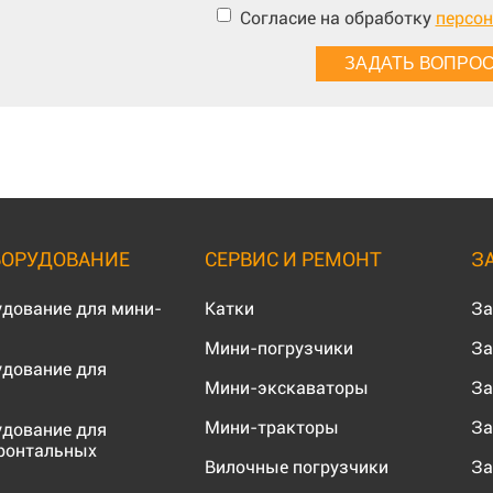
Согласие на обработку
персо
БОРУДОВАНИЕ
СЕРВИС И РЕМОНТ
З
удование для мини-
Катки
За
Мини-погрузчики
За
удование для
Мини-экскаваторы
За
Мини-тракторы
За
удование для
ронтальных
Вилочные погрузчики
За