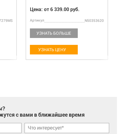
Цена: от 6 339.00 руб.
Цена:
Артикул
Артику
7279MS
N50353620
УЗНАТЬ БОЛЬШЕ
УЗ
УЗНАТЬ ЦЕНУ
У
ы?
жутся с вами в ближайшее время