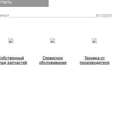
УПИТЬ
икул
N132051
Собственный
Сервисное
Техника от
лад запчастей
обслуживание
производителя