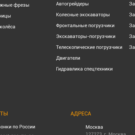
Автогрейдеры
За
ожные фрезы
Колесные экскаваторы
За
еницы
Фронтальные погрузчики
За
колёса
Экскаваторы-погрузчики
За
Телескопические погрузчики
За
Двигатели
Гидравлика спецтехники
КТЫ
АДРЕСА
онки по России
Москва
127273
,
г. Москва
,