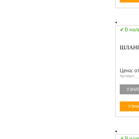
В нал
ШЛАНГ
Цена: от
Артикул
УЗНА
УЗНА
В нал