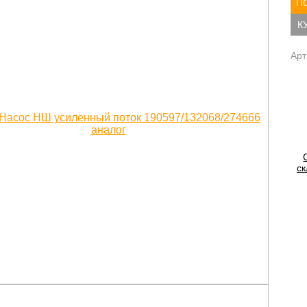
П
К
Арт
ск