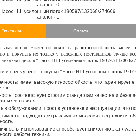
Описание
Оплата
льшая деталь может повлиять на работоспособность вашей т
нно и покупать их только у надежных поставщиков, лучше вс
гинальная деталь "Насос НШ усиленный поток 190597/132068/2
ти и преимущества покупки "Насос НШ усиленный поток 190597
ечность: имеет высокую износостойкость, что гарантирует 
мене.
ость : соответствует строгим стандартам качества и безопа
ожных условиях.
ть в обслуживании: прост в установке и эксплуатации, что 
тимость: подходит для различных моделей спецтехники, об
ность.
ичность: использование способствует снижению эксплуат
ости работы техники.