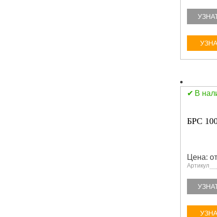
УЗНА
УЗНА
В нал
БРС 100
Цена: от
Артикул
УЗНА
УЗНА