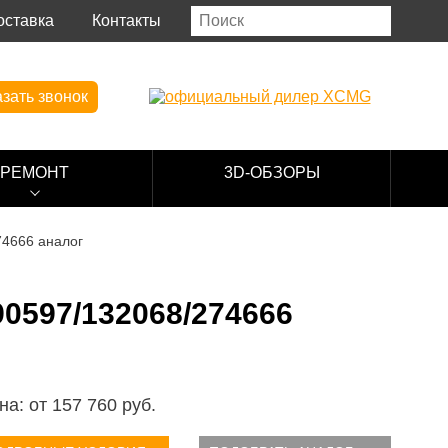
оставка
Контакты
зать звонок
РЕМОНТ
3D-ОБЗОРЫ
74666 аналог
597/132068/274666
на: от
157 760
руб.