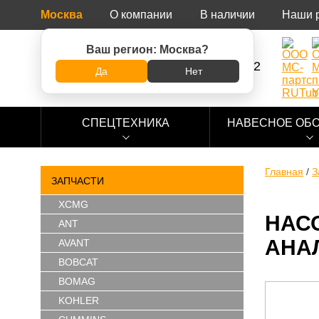
Москва
О компании
В наличии
Наши 
Ваш регион:
Москва
?
8 (800) 500-73-92
Да
Нет
СПЕЦТЕХНИКА
НАВЕСНОЕ ОБ
Главная
/
З
ЗАПЧАСТИ
XCMG
НАСО
ANT
АНА
AVANT
BOBCAT
BOMAG
KOHLER