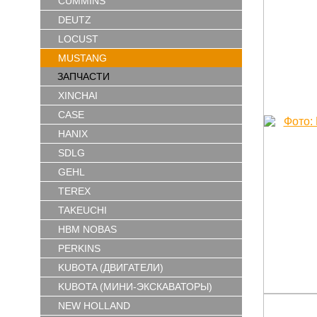
CUMMINS
DEUTZ
LOCUST
MUSTANG
ЗАПЧАСТИ
XINCHAI
CASE
HANIX
SDLG
GEHL
TEREX
TAKEUCHI
HBM NOBAS
PERKINS
KUBOTA (ДВИГАТЕЛИ)
KUBOTA (МИНИ-ЭКСКАВАТОРЫ)
NEW HOLLAND