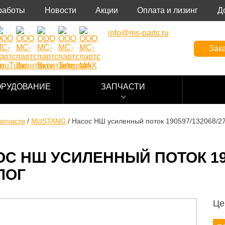
работы
Новости
Акции
Оплата и лизинг
Д
info@ms-parts.ru
Зака
ОРУДОВАНИЕ
ЗАПЧАСТИ
апчасти
/
MUSTANG
/
Насос НШ усиленный поток 190597/132068/2
С НШ УСИЛЕННЫЙ ПОТОК 190
ЛОГ
Це