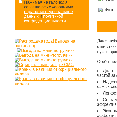
Нажимая на галочку, я
соглашаюсь с условиями
обработки персональных
данных
и
политикой
конфиденциальности
.
Даже небо
ответстве
нужна ори
Особеннос
Долгов
частой за
Надежн
самых сл
Легкос
Совмес
эффектив
Эконом
эффективн