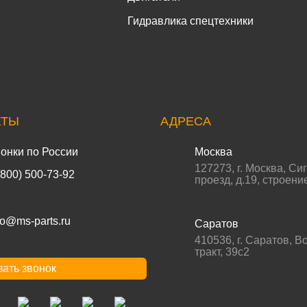
Гидравлика спецтехники
КТЫ
АДРЕСА
онки по России
Москва
127273
,
г. Москва
,
Си
(800) 500-73-92
проезд, д.19, строени
fo@ms-parts.ru
Саратов
410536
,
г. Саратов
,
Во
тракт, 39с2
зать звонок