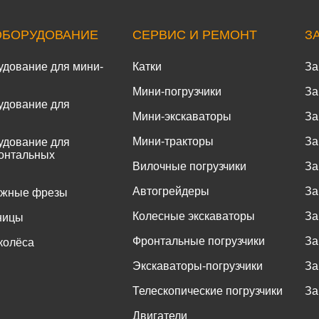
ОБОРУДОВАНИЕ
СЕРВИС И РЕМОНТ
З
удование для мини-
Катки
За
Мини-погрузчики
За
удование для
Мини-экскаваторы
За
Мини-тракторы
За
удование для
онтальных
Вилочные погрузчики
За
Автогрейдеры
За
ожные фрезы
Колесные экскаваторы
За
ницы
Фронтальные погрузчики
За
колёса
Экскаваторы-погрузчики
За
Телескопические погрузчики
За
Двигатели