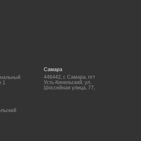
Самара
446442
,
г. Самара
,
пгт
гнальный
Усть-Кинельский, ул.
е 1
Шоссейная улица, 77,
льский