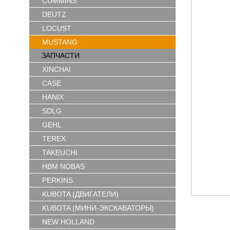
CUMMINS
DEUTZ
LOCUST
MUSTANG
ЗАПЧАСТИ
XINCHAI
CASE
HANIX
SDLG
GEHL
TEREX
TAKEUCHI
HBM NOBAS
PERKINS
KUBOTA (ДВИГАТЕЛИ)
KUBOTA (МИНИ-ЭКСКАВАТОРЫ)
NEW HOLLAND