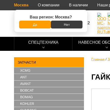
Москва
О компании
В наличии
Наши 
Ваш регион:
Москва
?
8 (800) 500-73-92
Да
Нет
СПЕЦТЕХНИКА
НАВЕСНОЕ ОБ
Главная
/
З
ЗАПЧАСТИ
XCMG
ГАЙК
ANT
AVANT
BOBCAT
BOMAG
KOHLER