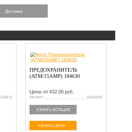
Доставка
В н
ПРЕДОХРАНИТЕЛЬ
РЕМ
(АТМ/15АМР) 184630
ГИДР
Цена: от 432.00 руб.
Цена:
Артикул
Артику
193615
N184630
УЗНАТЬ БОЛЬШЕ
УЗ
УЗНАТЬ ЦЕНУ
У