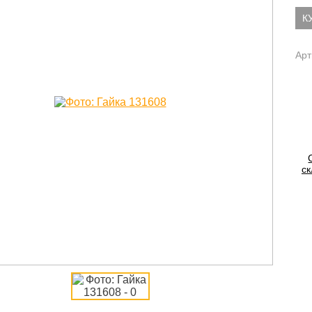
К
Арт
ск