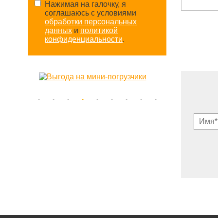
Нажимая на галочку, я
соглашаюсь с условиями
обработки персональных
данных
и
политикой
конфиденциальности
.