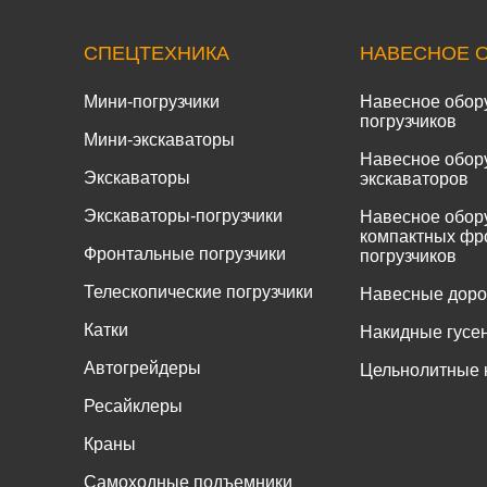
СПЕЦТЕХНИКА
НАВЕСНОЕ 
Мини-погрузчики
Навесное обор
погрузчиков
Мини-экскаваторы
Навесное обор
Экскаваторы
экскаваторов
Экскаваторы-погрузчики
Навесное обор
компактных фр
Фронтальные погрузчики
погрузчиков
Телескопические погрузчики
Навесные дор
Катки
Накидные гусе
Автогрейдеры
Цельнолитные 
Ресайклеры
Краны
Самоходные подъемники