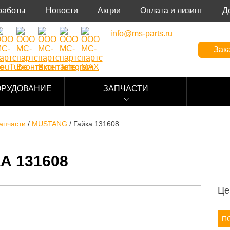
работы
Новости
Акции
Оплата и лизинг
Д
info@ms-parts.ru
Зака
ОРУДОВАНИЕ
ЗАПЧАСТИ
апчасти
/
MUSTANG
/
Гайка 131608
А 131608
Це
П