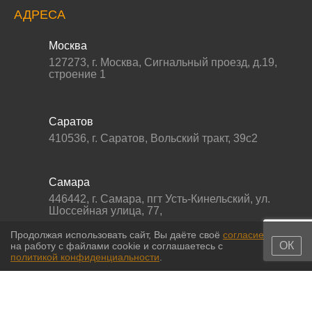
АДРЕСА
Москва
127273
,
г. Москва
,
Сигнальный проезд, д.19,
строение 1
Саратов
410536
,
г. Саратов
,
Вольский тракт, 39с2
Самара
446442
,
г. Самара
,
пгт Усть-Кинельский, ул.
Шоссейная улица, 77,
Продолжая использовать сайт, Вы даёте своё
согласие
ОК
на работу с файлами cookie и соглашаетесь с
политикой конфиденциальности
.
© 2011-2026 МС-партс. Все права защищены |
Политика
конфиденциальности
|
Согласие на обработку персональных данных