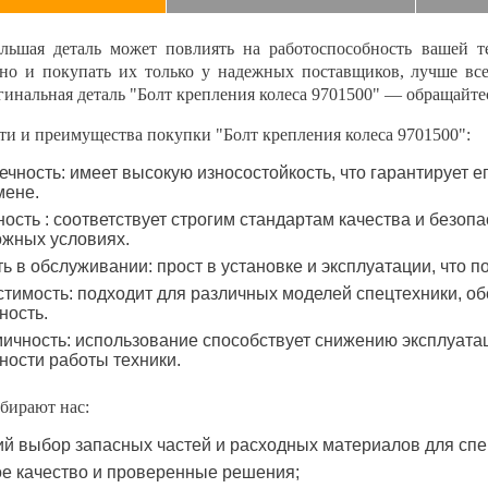
льшая деталь может повлиять на работоспособность вашей т
нно и покупать их только у надежных поставщиков, лучше вс
гинальная деталь "Болт крепления колеса 9701500" — обращайт
и и преимущества покупки "Болт крепления колеса 9701500":
ечность: имеет высокую износостойкость, что гарантирует 
мене.
ость : соответствует строгим стандартам качества и безопа
ожных условиях.
ть в обслуживании: прост в установке и эксплуатации, что 
тимость: подходит для различных моделей спецтехники, об
ность.
ичность: использование способствует снижению эксплуат
ости работы техники.
бирают нас:
й выбор запасных частей и расходных материалов для спе
е качество и проверенные решения;