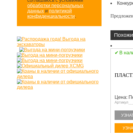
соглашаюсь с условиями
Конкур
обработки персональных
данных
и
политикой
Предложен
конфиденциальности
.
Похожи
В нал
ПЛАСТ
Цена: П
Артикул
УЗНА
УЗНА