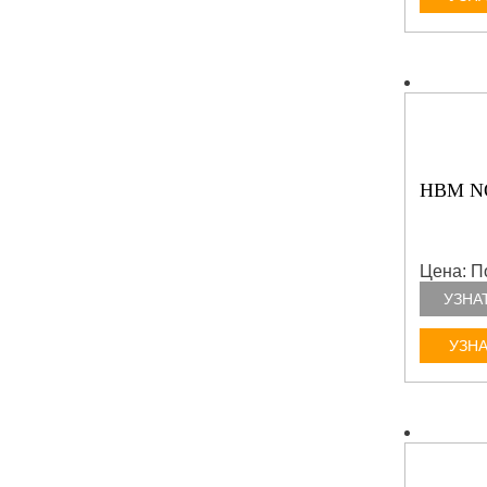
HBM NO
Цена: П
УЗНА
УЗНА