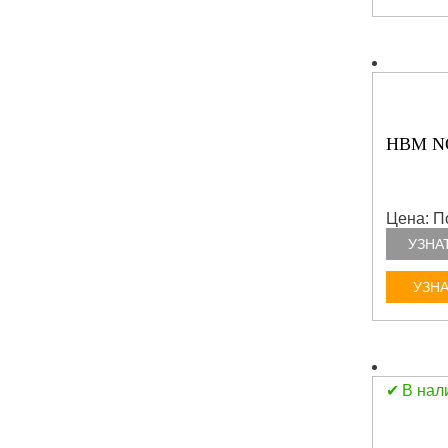
HBM N
Цена: П
УЗНА
УЗНА
В нал