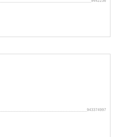
9442236
943374997