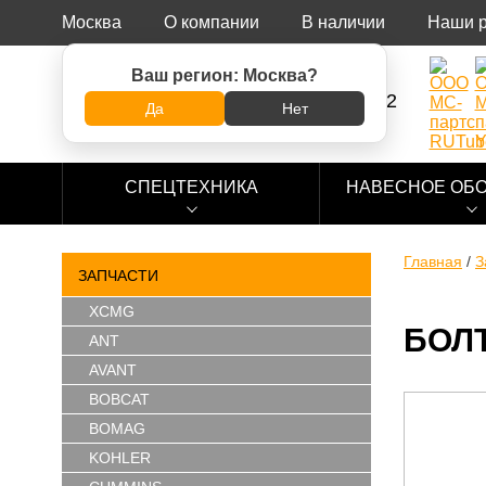
Москва
О компании
В наличии
Наши 
Ваш регион:
Москва
?
8 (800) 500-73-92
Да
Нет
СПЕЦТЕХНИКА
НАВЕСНОЕ ОБ
Главная
/
З
ЗАПЧАСТИ
XCMG
БОЛТ
ANT
AVANT
BOBCAT
BOMAG
KOHLER