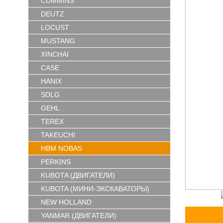
CUMMINS
DEUTZ
LOCUST
MUSTANG
XINCHAI
CASE
HANIX
SDLG
GEHL
TEREX
TAKEUCHI
HBM NOBAS
PERKINS
KUBOTA (ДВИГАТЕЛИ)
KUBOTA (МИНИ-ЭКСКАВАТОРЫ)
NEW HOLLAND
YANMAR (ДВИГАТЕЛИ)