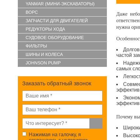
YANMAR (МИНИ-ЭКСКАВАТОРЫ)
ВОРС
Даже небо
ответстве
ЗАПЧАСТИ ДЛЯ ДВИГАТЕЛЕЙ
нужна ори
РЕДУКТОРЫ ХОДА
СУДОВОЕ ОБОРУДОВАНИЕ
Особенност
ФИЛЬТРЫ
Долгов
ШИНЫ И КОЛЕСА
частой за
JOHNSON PUMP
Надежн
самых сл
Легкос
Заказать обратный звонок
Совмес
эффектив
Эконом
эффективн
Почему вы
Широки
Нажимая на галочку, я
Высоко