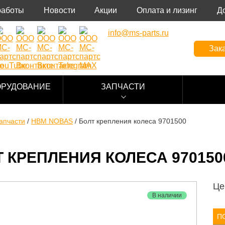
работы
Новости
Акции
Оплата и лизинг
Д
info@ms-parts.ru
Зака
ОРУДОВАНИЕ
ЗАПЧАСТИ
апчасти
/
HBM NOBAS
/
Болт крепления колеса 9701500
 КРЕПЛЕНИЯ КОЛЕСА 970150
Це
В наличии
П