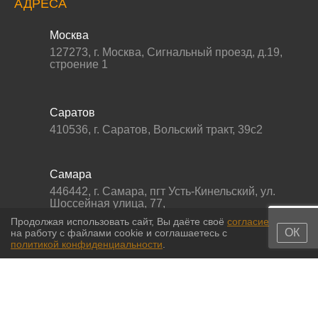
АДРЕСА
Москва
127273
,
г. Москва
,
Сигнальный проезд, д.19,
строение 1
Саратов
410536
,
г. Саратов
,
Вольский тракт, 39с2
Самара
446442
,
г. Самара
,
пгт Усть-Кинельский, ул.
Шоссейная улица, 77,
Продолжая использовать сайт, Вы даёте своё
согласие
ОК
на работу с файлами cookie и соглашаетесь с
политикой конфиденциальности
.
© 2011-2026 МС-партс. Все права защищены |
Политика
конфиденциальности
|
Согласие на обработку персональных данных