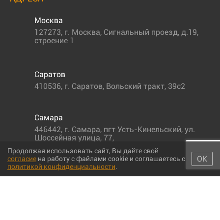
Москва
127273
,
г. Москва
,
Сигнальный проезд, д.19,
строение 1
Саратов
410536
,
г. Саратов
,
Вольский тракт, 39с2
Самара
446442
,
г. Самара
,
пгт Усть-Кинельский, ул.
Шоссейная улица, 77,
Продолжая использовать сайт, Вы даёте своё
ОК
согласие
на работу с файлами cookie и соглашаетесь с
политикой конфиденциальности
.
© 2011-2026 МС-партс. Все права защищены |
Политика
конфиденциальности
|
Согласие на обработку персональных данных