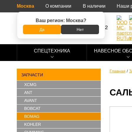
Москва
О компании
В наличии
Наши 
Ваш регион:
Москва
?
8 (800) 500-73-92
Да
Нет
СПЕЦТЕХНИКА
НАВЕСНОЕ ОБ
Главная
/
З
ЗАПЧАСТИ
XCMG
САЛЬ
ANT
AVANT
BOBCAT
BOMAG
KOHLER