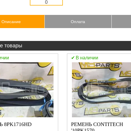
Описание
Оплата
е товары
ичии
В наличии
Ь 8PK1716HD
РЕМЕНЬ CONTITECH
'10PK1570