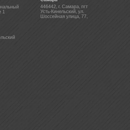
446442
,
г. Самара
,
пгт
гнальный
Усть-Кинельский, ул.
е 1
Шоссейная улица, 77,
льский