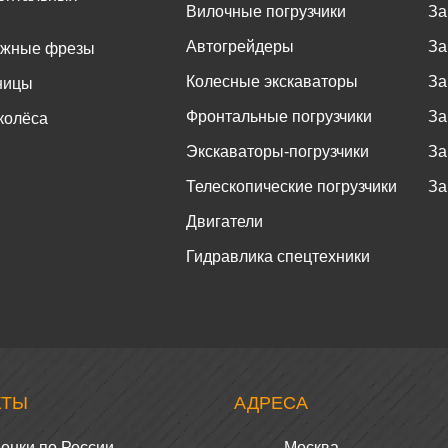
Вилочные погрузчики
За
Автогрейдеры
За
ожные фрезы
Колесные экскаваторы
За
ницы
Фронтальные погрузчики
За
колёса
Экскаваторы-погрузчики
За
Телескопические погрузчики
За
Двигатели
Гидравлика спецтехники
КТЫ
АДРЕСА
онки по России
Москва