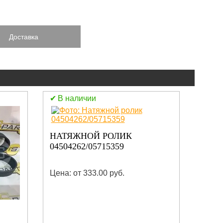
Доставка
В наличии
В н
НАТЯЖНОЙ РОЛИК
РЕМ
04504262/05715359
(CON
0571
Цена: от 333.00 руб.
Цена: