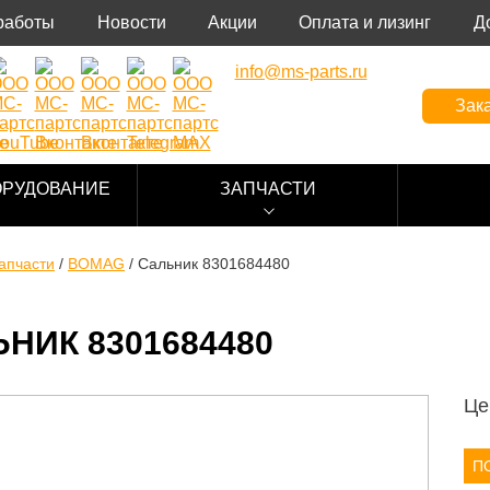
работы
Новости
Акции
Оплата и лизинг
Д
info@ms-parts.ru
Зака
ОРУДОВАНИЕ
ЗАПЧАСТИ
апчасти
/
BOMAG
/
Сальник 8301684480
НИК 8301684480
Це
П