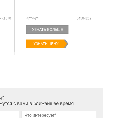
Артикул
Артику
PK1570
04504262
УЗНАТЬ БОЛЬШЕ
УЗ
УЗНАТЬ ЦЕНУ
У
ы?
жутся с вами в ближайшее время