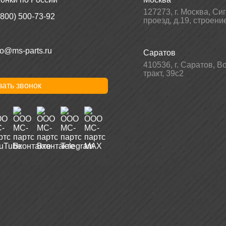
127273
,
г. Москва
,
Си
(800) 500-73-92
проезд, д.19, строени
fo@ms-parts.ru
Саратов
410536
,
г. Саратов
,
Во
тракт, 39с2
зать звонок