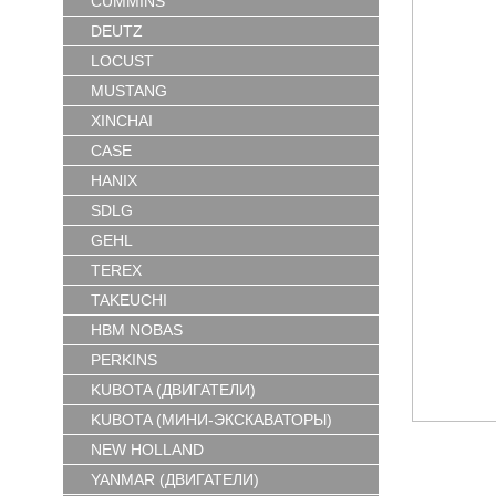
CUMMINS
DEUTZ
LOCUST
MUSTANG
XINCHAI
CASE
HANIX
SDLG
GEHL
TEREX
TAKEUCHI
HBM NOBAS
PERKINS
KUBOTA (ДВИГАТЕЛИ)
KUBOTA (МИНИ-ЭКСКАВАТОРЫ)
NEW HOLLAND
YANMAR (ДВИГАТЕЛИ)