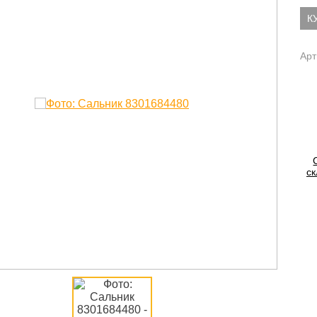
К
Арт
ск