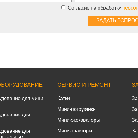
Согласие на обработку
персо
ОБОРУДОВАНИЕ
СЕРВИС И РЕМОНТ
З
удование для мини-
Катки
За
Мини-погрузчики
За
удование для
Мини-экскаваторы
За
Мини-тракторы
За
удование для
онтальных