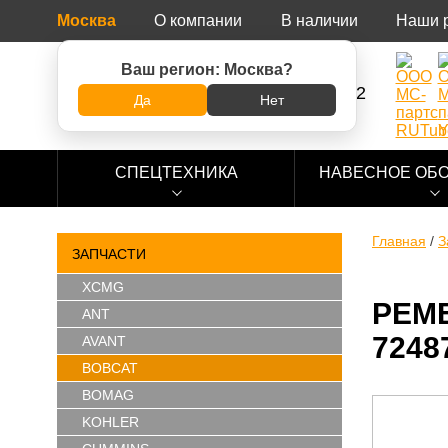
Москва
О компании
В наличии
Наши 
Ваш регион:
Москва
?
8 (800) 500-73-92
Да
Нет
СПЕЦТЕХНИКА
НАВЕСНОЕ ОБ
Главная
/
З
ЗАПЧАСТИ
XCMG
РЕМ
ANT
7248
AVANT
BOBCAT
BOMAG
KOHLER