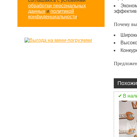
соглашаюсь с условиями
обработки персональных
Эконом
данных
и
политикой
эффективн
конфиденциальности
.
Почему вы
Широки
Высоко
Конкур
Предложен
Похожи
В наличии
В нал