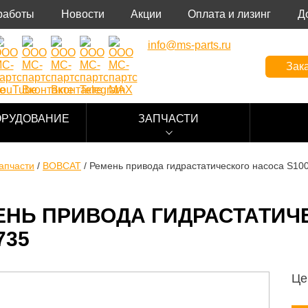
работы
Новости
Акции
Оплата и лизинг
Д
info@ms-parts.ru
Зака
ОРУДОВАНИЕ
ЗАПЧАСТИ
апчасти
/
BOBCAT
/
Ремень привода гидрастатического насоса S10
ЕНЬ ПРИВОДА ГИДРАСТАТИЧЕ
735
Це