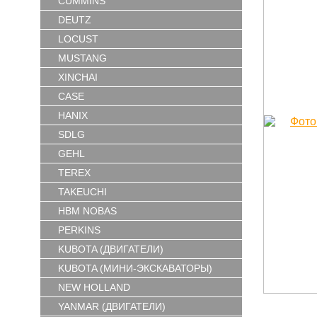
CUMMINS
DEUTZ
LOCUST
MUSTANG
XINCHAI
CASE
HANIX
SDLG
GEHL
TEREX
TAKEUCHI
HBM NOBAS
PERKINS
KUBOTA (ДВИГАТЕЛИ)
KUBOTA (МИНИ-ЭКСКАВАТОРЫ)
NEW HOLLAND
YANMAR (ДВИГАТЕЛИ)