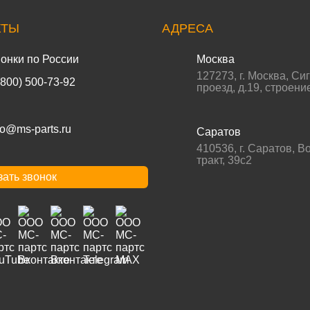
КТЫ
АДРЕСА
онки по России
Москва
127273
,
г. Москва
,
Си
(800) 500-73-92
проезд, д.19, строени
fo@ms-parts.ru
Саратов
410536
,
г. Саратов
,
Во
тракт, 39с2
зать звонок