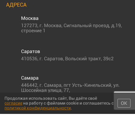
АДРЕСА
Москва
127273
,
г. Москва
,
Сигнальный проезд, д.19,
строение 1
Саратов
410536
,
г. Саратов
,
Вольский тракт, 39с2
Самара
446442
,
г. Самара
,
пгт Усть-Кинельский, ул.
Шоссейная улица, 77,
Продолжая использовать сайт, Вы даёте своё
ОК
согласие
на работу с файлами cookie и соглашаетесь с
политикой конфиденциальности
.
© 2011-2026 МС-партс. Все права защищены |
Политика
конфиденциальности
|
Согласие на обработку персональных данных