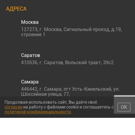
АДРЕСА
Москва
127273
,
г. Москва
,
Сигнальный проезд, д.19,
строение 1
Саратов
410536
,
г. Саратов
,
Вольский тракт, 39с2
Самара
446442
,
г. Самара
,
пгт Усть-Кинельский, ул.
Шоссейная улица, 77,
Продолжая использовать сайт, Вы даёте своё
ОК
согласие
на работу с файлами cookie и соглашаетесь с
политикой конфиденциальности
.
© 2011-2026 МС-партс. Все права защищены |
Политика
конфиденциальности
|
Согласие на обработку персональных данных