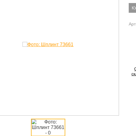
К
Арт
ск