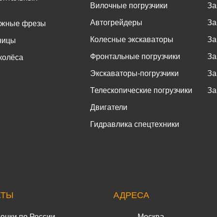
Вилочные погрузчики
За
Автогрейдеры
За
ожные фрезы
Колесные экскаваторы
За
ницы
Фронтальные погрузчики
За
колёса
Экскаваторы-погрузчики
За
Телескопические погрузчики
За
Двигатели
Гидравлика спецтехники
КТЫ
АДРЕСА
онки по России
Москва