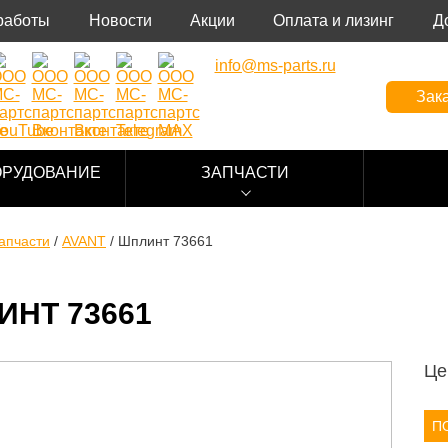
работы
Новости
Акции
Оплата и лизинг
Д
info@ms-parts.ru
Зака
ОРУДОВАНИЕ
ЗАПЧАСТИ
апчасти
/
AVANT
/
Шплинт 73661
НТ 73661
Це
П