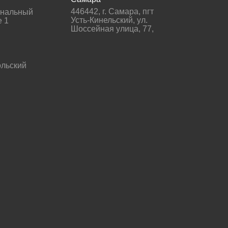
446442
,
г. Самара
,
пгт
гнальный
Усть-Кинельский, ул.
е 1
Шоссейная улица, 77,
льский