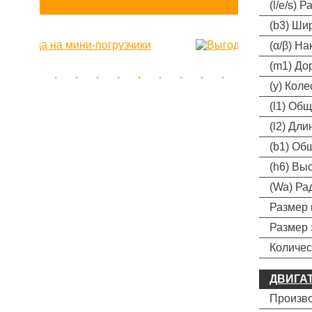
(l/e/s) 
(b3) Ши
(α/β) Н
(m1) До
(y) Кол
(l1) Об
(l2) Дли
(b1) Об
(h6) Вы
(Wa) Ра
Размер 
Размер 
Количес
ДВИГА
Произво