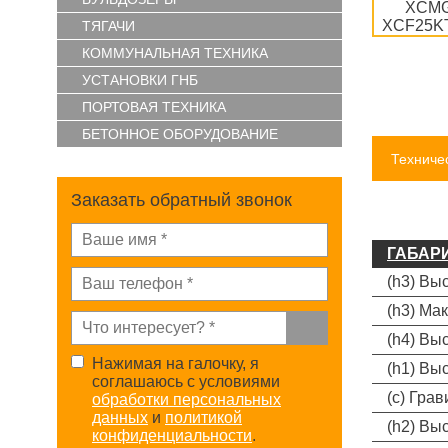
ТЯГАЧИ
КОММУНАЛЬНАЯ ТЕХНИКА
УСТАНОВКИ ГНБ
ПОРТОВАЯ ТЕХНИКА
БЕТОННОЕ ОБОРУДОВАНИЕ
Техниче
Заказать обратный звонок
ГАБАР
(h3) Вы
(h3) Ма
(h4) Вы
Нажимая на галочку, я
(h1) Вы
соглашаюсь с условиями
(с) Гра
обработки персональных
данных
и
политикой
(h2) Вы
конфиденциальности
.