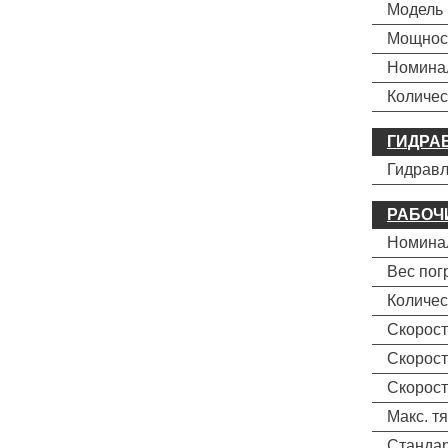
Модель
Мощност
Номинал
Количес
ГИДРА
Гидравл
РАБОЧ
Номинал
Вес погр
Количес
Скорость
Скорость
Скорость
Макс. т
Стандар