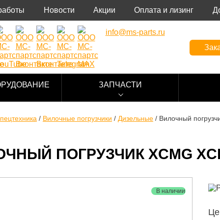
работы
Новости
Акции
Оплата и лизинг
Д
info@ms-parts.ru
Зака
ОРУДОВАНИЕ
ЗАПЧАСТИ
пецтехника
/
Вилочные погрузчики
/
Дизельные
/
Вилочный погруз
ОЧНЫЙ ПОГРУЗЧИК XCMG XC
В наличии
Це