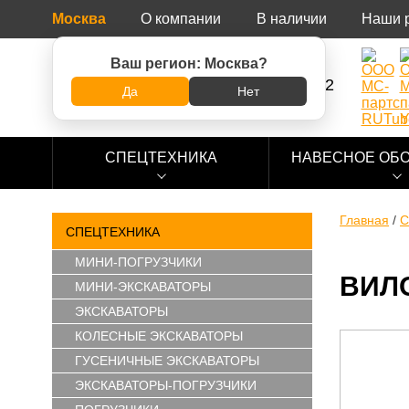
Москва
О компании
В наличии
Наши 
Ваш регион:
Москва
?
8 (800) 500-73-92
Да
Нет
СПЕЦТЕХНИКА
НАВЕСНОЕ ОБ
Главная
/
С
СПЕЦТЕХНИКА
МИНИ-ПОГРУЗЧИКИ
ВИЛ
МИНИ-ЭКСКАВАТОРЫ
ЭКСКАВАТОРЫ
КОЛЕСНЫЕ ЭКСКАВАТОРЫ
ГУСЕНИЧНЫЕ ЭКСКАВАТОРЫ
ЭКСКАВАТОРЫ-ПОГРУЗЧИКИ