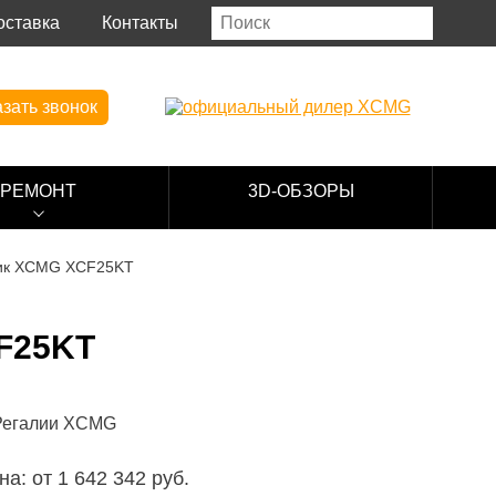
оставка
Контакты
зать звонок
РЕМОНТ
3D-ОБЗОРЫ
чик XCMG XCF25KT
F25KT
на: от 1 642 342 руб.