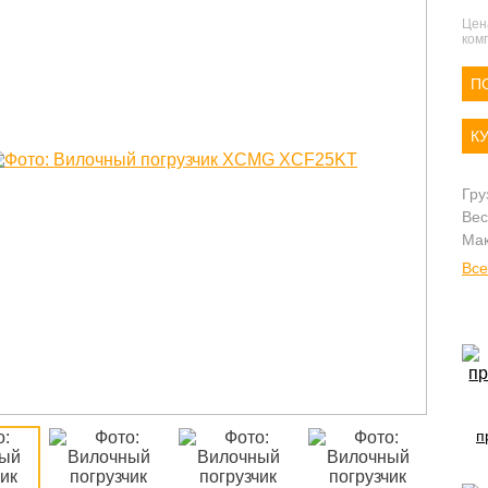
Цен
комп
П
К
Гру
Вес
Мак
Все
п