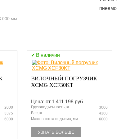
пневмо
3 000 мм
В наличии
К
ВИЛОЧНЫЙ ПОГРУЗЧИК
ВИЛ
XCMG XCF30KT
XCM
Цена: от 1 411 198 руб.
Цена:
Грузоподъемность, кг
Грузоп
2000
3000
Вес, кг
Вес, кг
3375
4360
Макс. высота подъема, мм
Макс. 
6000
6000
УЗНАТЬ БОЛЬШЕ
УЗ