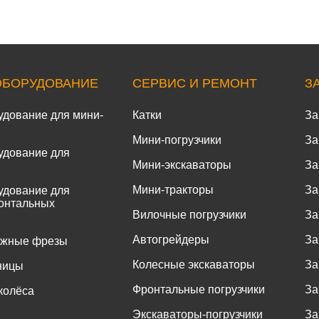
ОБОРУДОВАНИЕ
СЕРВИС И РЕМОНТ
З
удование для мини-
Катки
За
Мини-погрузчики
За
удование для
Мини-экскаваторы
За
Мини-тракторы
За
удование для
онтальных
Вилочные погрузчики
За
Автогрейдеры
За
ожные фрезы
Колесные экскаваторы
За
ницы
Фронтальные погрузчики
За
колёса
Экскаваторы-погрузчики
За