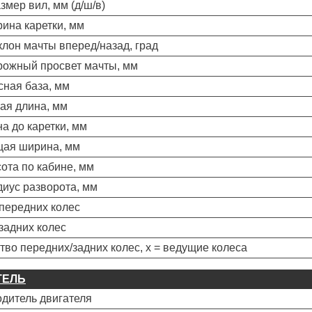
Размер вил, мм (д/ш/в)
рина каретки, мм
аклон мачты вперед/назад, град
рожный просвет мачты, мм
есная база, мм
щая длина, мм
на до каретки, мм
щая ширина, мм
сота по кабине, мм
диус разворота, мм
передних колес
задних колес
тво передних/задних колес, x = ведущие колеса
ТЕЛЬ
дитель двигателя