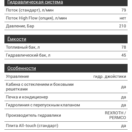
Гидравлическая система
Поток (стандарт), л/мин
79
Поток High Flow (опция), л/мин
нет
Давление, Бар
210
Ёмкости
Топливный бак, л
78
Гидравлический бак, л
45
Особенности
Управление
гидр. джойстики
Кабина с остеклением и боковыми
да
решетками
Печка и кондиционер
да
Гидролиния с перепускным клапаном
да
REXROTH /
Производитель гидравлики
PERMCO
Плита All-touch (стандарт)
да