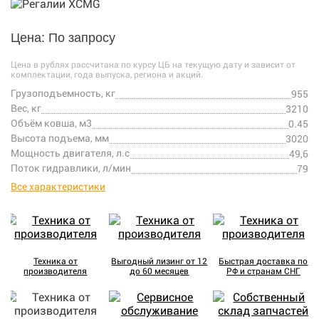
Цена: По запросу
Цена в рублях рассчитана по курсу ЦБ на текущую дату и зависит от
комплектации, года выпуска, региона и акций.
Грузоподъемность, кг
955
Вес, кг
3210
Объём ковша, м3
0.45
Высота подъема, мм
3020
Мощность двигателя, л.с
49,6
Поток гидравлики, л/мин
79
Все характеристики
Техника от
Выгодный лизинг от 12
Быстрая доставка по
производителя
до 60 месяцев
РФ и странам СНГ