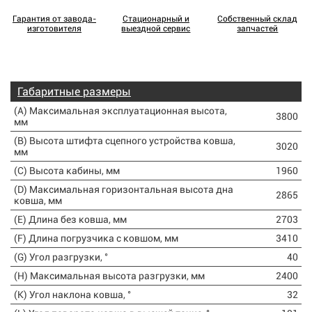
Гарантия от завода-
Стационарный и
Собственный склад
изготовителя
выездной сервис
запчастей
Габаритные размеры
(A) Максимальная эксплуатационная высота,
3800
мм
(B) Высота штифта сцепного устройства ковша,
3020
мм
(C) Высота кабины, мм
1960
(D) Максимальная горизонтальная высота дна
2865
ковша, мм
(E) Длина без ковша, мм
2703
(F) Длина погрузчика с ковшом, мм
3410
(G) Угол разгрузки, °
40
(H) Максимальная высота разгрузки, мм
2400
(K) Угол наклона ковша, °
32