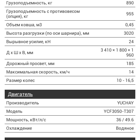
Грузоподъемность, кг
890
Грузоподъемность с противовесом
955
(опция), кг
Объем ковша, м3
0,45
Высота разгрузки (по оси шарнира), мм
3020
Вырывное усилие, кН
24
3 410 × 1 800 × 1
Д х Ш х В, мм
960
Дорожный просвет, мм
185
Максимальная скорость, км/ч
14
Размер колес
10 - 16,5
Двигатель
Производитель
YUCHAY
Модель
YCF3050-T307
Мощность, кВт/л/с
36 / 49.6
Охлаждение
Водяное