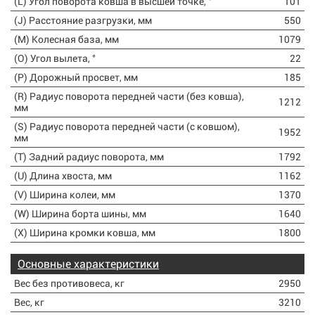
(L) Угол поворота ковша в высшей точке, °
101
(J) Расстояние разгрузки, мм
550
(M) Колесная база, мм
1079
(O) Угол вылета, °
22
(P) Дорожный просвет, мм
185
(R) Радиус поворота передней части (без ковша),
1212
мм
(S) Радиус поворота передней части (с ковшом),
1952
мм
(T) Задний радиус поворота, мм
1792
(U) Длина хвоста, мм
1162
(V) Ширина колеи, мм
1370
(W) Ширина борта шины, мм
1640
(X) Ширина кромки ковша, мм
1800
Основные характеристики
Вес без противовеса, кг
2950
Вес, кг
3210