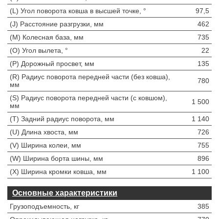
(L) Угол поворота ковша в высшей точке, °
97,5
(J) Расстояние разгрузки, мм
462
(M) Колесная база, мм
735
(O) Угол вылета, °
22
(P) Дорожный просвет, мм
135
(R) Радиус поворота передней части (без ковша),
780
мм
(S) Радиус поворота передней части (с ковшом),
1 500
мм
(T) Задний радиус поворота, мм
1 140
(U) Длина хвоста, мм
726
(V) Ширина колеи, мм
755
(W) Ширина борта шины, мм
896
(X) Ширина кромки ковша, мм
1 100
Основные характеристики
Грузоподъемность, кг
385