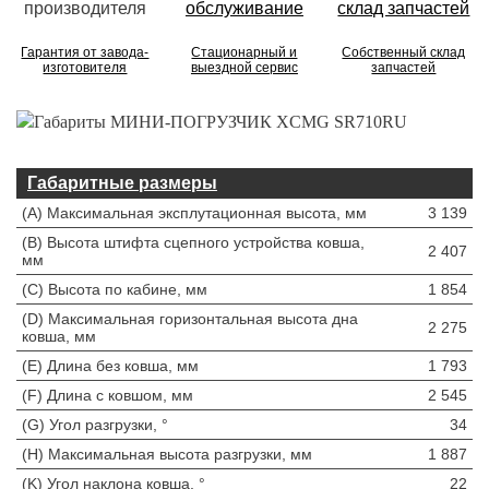
Гарантия от завода-
Стационарный и
Собственный склад
изготовителя
выездной сервис
запчастей
Габаритные размеры
(A) Максимальная эксплутационная высота, мм
3 139
(B) Высота штифта сцепного устройства ковша,
2 407
мм
(C) Высота по кабине, мм
1 854
(D) Максимальная горизонтальная высота дна
2 275
ковша, мм
(E) Длина без ковша, мм
1 793
(F) Длина с ковшом, мм
2 545
(G) Угол разгрузки, °
34
(H) Максимальная высота разгрузки, мм
1 887
(K) Угол наклона ковша, °
22