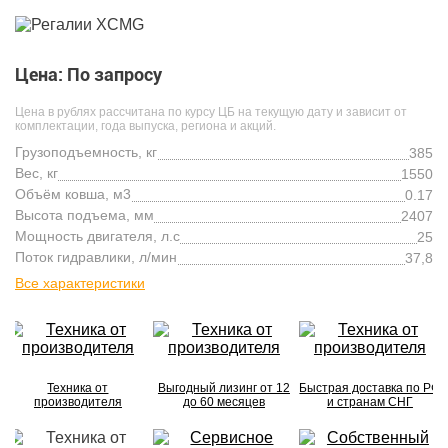
Цена: По запросу
Цена в рублях рассчитана по курсу ЦБ на текущую дату и зависит от
комплектации, года выпуска, региона и акций.
Грузоподъемность, кг
385
Вес, кг
1550
Объём ковша, м3
0.17
Высота подъема, мм
2407
Мощность двигателя, л.с
25
Поток гидравлики, л/мин
37,8
Все характеристики
Техника от
Выгодный лизинг от 12
Быстрая доставка по РФ
производителя
до 60 месяцев
и странам СНГ