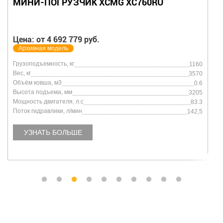
МИНИ-ПОГРУЗЧИК XCMG SR760RU-Y
Цена: По запросу
Архивная модель
Грузоподъемность, кг
1150
Вес, кг
3580
Объём ковша, м3
0.6
Высота подъема, мм
3210
Мощность двигателя, л.с
83.3
Поток гидравлики, л/мин
142,5
УЗНАТЬ БОЛЬШЕ