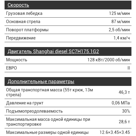
Скорость
Грузовая лебедка
125 м/мин
Основная стрела
87 м/мин
Поворот платформы
2,5 об/мин
Передвижение
1,4 км/ч
Двигатель Shanghai diesel SC7H175.1G2
Мощность
128 кВт/2000 об/мин
ЕВРО
II
Дополнительные параметры
Общая транспортная масса (55т крюк, 13м
46,3 т
стрела)
Давление на грунт
0,06 МПа
Подъемопреодолеваемость
30%
Максимальная масса одной единицы при
28,6 т
транспортировке
Максимальные размеры одной единицы
12.6×3.45×3.45