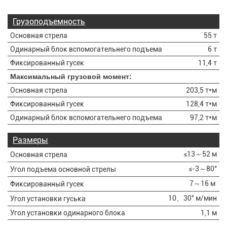
Грузоподъемность
Основная стрела
55 т
Одинарный блок вспомогательнего подъема
6 т
Фиксированный гусек
11,4 т
Максимальный грузовой момент:
Основная стрела
203,5
т*м
Фиксированный гусек
128,4 т*м
Одинарный блок вспомогательнего подъема
97,2 т*м
Размеры
≤13～52 м
Основная стрела
≤-3～80°
Угол подъема основной стрелы
7～16 м
Фиксированный гусек
10、30°
м/мин
Угол установки гуська
Угол установки одинарного блока
1,1 м