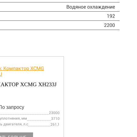
Водяное охлаждение
192
2200
АКТОР XCMG XH233J
По запросу
23000
уплотнения, мм
3710
 двигателя, л.с
261,1