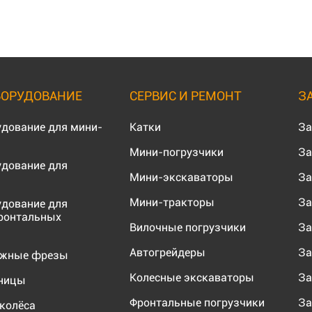
БОРУДОВАНИЕ
СЕРВИС И РЕМОНТ
З
удование для мини-
Катки
За
Мини-погрузчики
За
удование для
Мини-экскаваторы
За
Мини-тракторы
За
удование для
ронтальных
Вилочные погрузчики
За
Автогрейдеры
За
ожные фрезы
Колесные экскаваторы
За
еницы
Фронтальные погрузчики
За
колёса