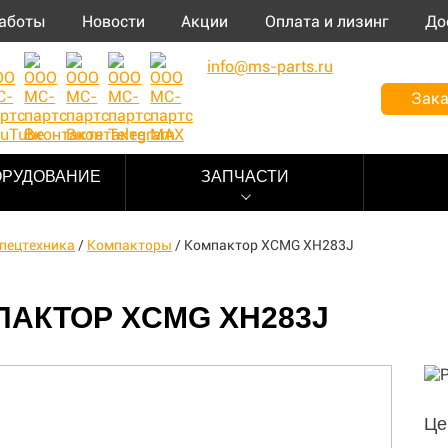
аботы
Новости
Акции
Оплата и лизинг
До
info@ms-parts.ru
Зака
ОРУДОВАНИЕ
ЗАПЧАСТИ
пецтехника
/
Компакторы
/
Компактор XCMG XH283J
ПАКТОР XCMG XH283J
Це