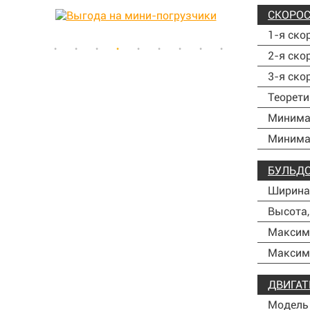
СКОРОСТ
1-я ско
2-я ско
3-я ско
Теорети
Минима
Минима
БУЛЬД
Ширина
Высота
Максим
Максима
ДВИГАТ
Модель