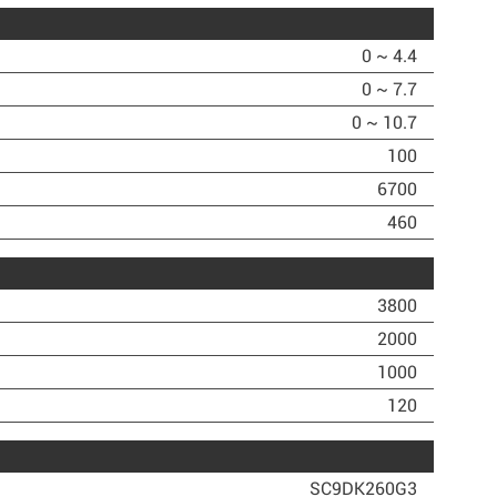
0 ~ 4.4
0 ~ 7.7
0 ~ 10.7
100
6700
460
3800
2000
1000
120
SC9DK260G3