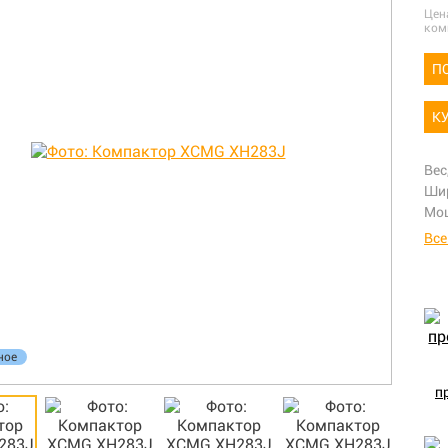
Цен
ком
П
К
Вес
Шир
Мощ
Все
ное
п