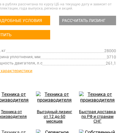
а в рублях рассчитана по курсу ЦБ на текущую дату и зависит от
плектации, года выпуска, региона и акций.
ОДРОБНЫЕ УСЛОВИЯ
РАССЧИТАТЬ ЛИЗИНГ
УПИТЬ
, кг
28000
ина уплотнения, мм
3710
ность двигателя, л.с
261,1
 характеристики
Техника от
Выгодный лизинг
Быстрая доставка
роизводителя
от 12 до 60
по РФ и странам
месяцев
СНГ