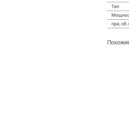
Тип
Мощнос
при, об 
Похожи