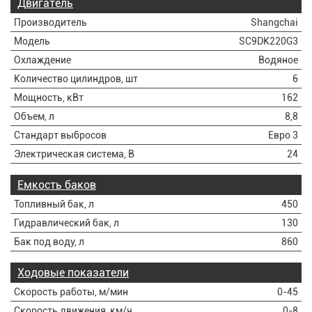
Двигатель
Производитель
Shangchai
Модель
SC9DK220G3
Охлаждение
Водяное
Количество цилиндров, шт
6
Мощность, кВт
162
Объем, л
8,8
Стандарт выбросов
Евро 3
Электрическая система, В
24
Емкость баков
Топливный бак, л
450
Гидравлический бак, л
130
Бак под воду, л
860
Ходовые показатели
Скорость работы, м/мин
0-45
Скорость движения, км/ч
0-8