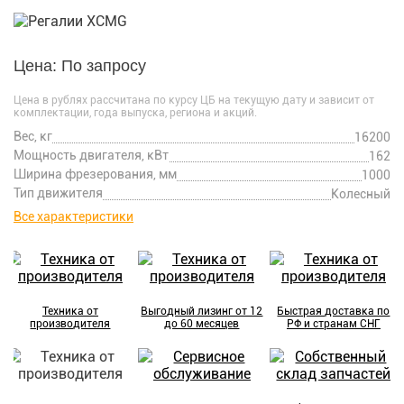
Цена: По запросу
Цена в рублях рассчитана по курсу ЦБ на текущую дату и зависит от
комплектации, года выпуска, региона и акций.
Вес, кг
16200
Мощность двигателя, кВт
162
Ширина фрезерования, мм
1000
Тип движителя
Колесный
Все характеристики
Техника от
Выгодный лизинг от 12
Быстрая доставка по
производителя
до 60 месяцев
РФ и странам СНГ