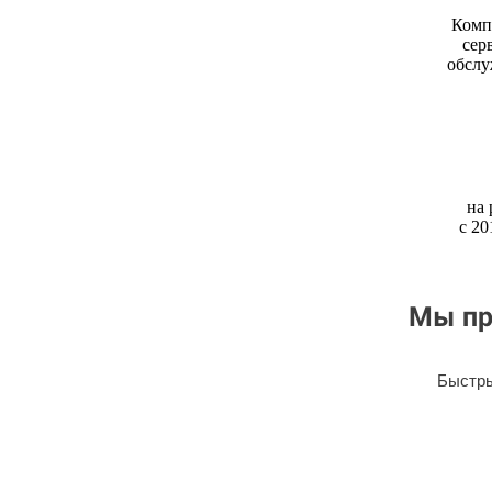
Комп
сер
обслу
на
с 20
Мы пр
Быстры