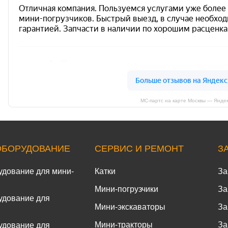
МС-партс на карте Москвы — Янде
ОБОРУДОВАНИЕ
СЕРВИС И РЕМОНТ
З
удование для мини-
Катки
За
Мини-погрузчики
За
удование для
Мини-экскаваторы
За
Мини-тракторы
За
удование для