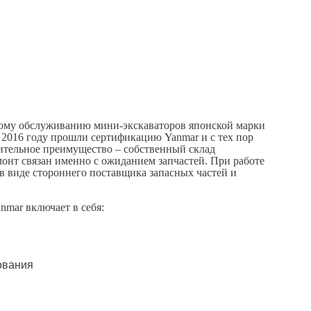
ПОСМОТРИТЕ ПРИМЕРЫ
НАШИХ РАБОТ
кому обслуживанию мини-экскаваторов японской марки
 2016 году прошли сертификацию Yanmar и с тех пор
тельное преимущество – собственный склад
онт связан именно с ожиданием запчастей. При работе
в виде стороннего поставщика запасных частей и
nmar включает в себя:
ования