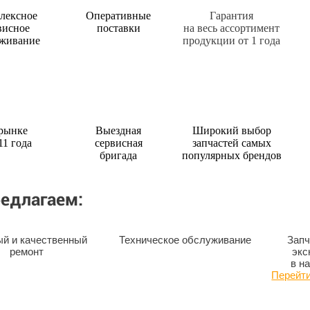
лексное
Оперативные
Гарантия
висное
поставки
на весь ассортимент
живание
продукции от 1 года
 рынке
Выездная
Широкий выбор
11 года
сервисная
запчастей самых
бригада
популярных брендов
едлагаем:
й и качественный
Техническое обслуживание
Запч
ремонт
экс
в н
Перейти