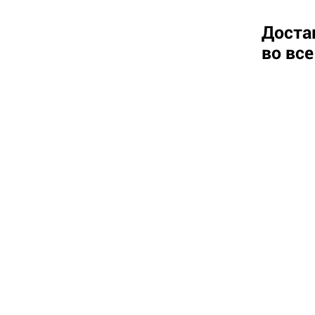
Доста
во вс