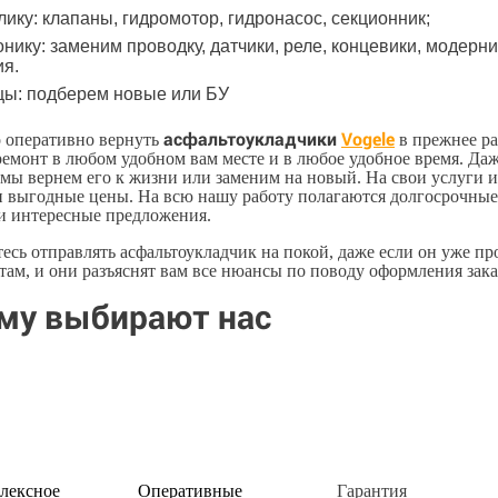
лику: клапаны, гидромотор, гидронасос, секционник;
онику: заменим проводку, датчики, реле, концевики, модер
ия.
цы: подберем новые или БУ
асфальтоукладчики
Vogele
 оперативно вернуть
в прежнее ра
емонт в любом удобном вам месте и в любое удобное время. Даж
 мы вернем его к жизни или заменим на новый. На свои услуги 
и выгодные цены. На всю нашу работу полагаются долгосрочные
и интересные предложения.
есь отправлять асфальтоукладчик на покой, даже если он уже п
там, и они разъяснят вам все нюансы по поводу оформления зака
му выбирают нас
лексное
Оперативные
Гарантия