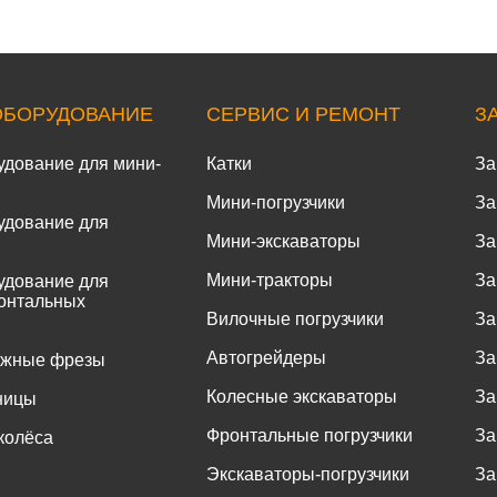
ОБОРУДОВАНИЕ
СЕРВИС И РЕМОНТ
З
удование для мини-
Катки
За
Мини-погрузчики
За
удование для
Мини-экскаваторы
За
Мини-тракторы
За
удование для
онтальных
Вилочные погрузчики
За
Автогрейдеры
За
ожные фрезы
Колесные экскаваторы
За
ницы
Фронтальные погрузчики
За
колёса
Экскаваторы-погрузчики
За