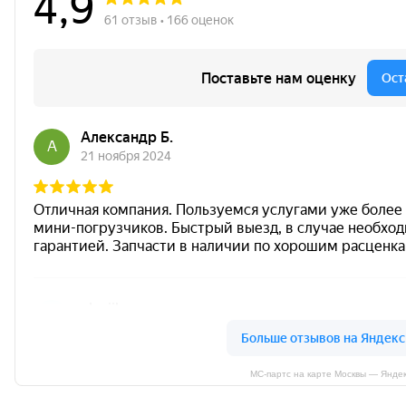
МС-партс на карте Москвы — Янде