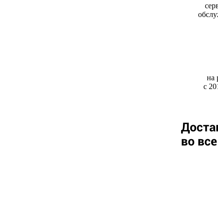
сер
обслу
на
с 20
Доста
во вс