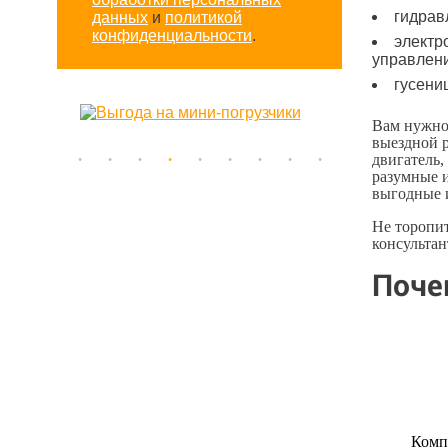
гидрав
данных
и
политикой
конфиденциальности
.
электр
управлен
гусени
Вам нужно
выездной р
двигатель,
разумные 
выгодные 
Не торопит
консультан
Поче
Комп