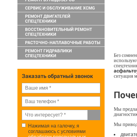
СЕРВИС И ОБСЛУЖИВАНИЕ XCMG
РЕМОНТ ДВИГАТЕЛЕЙ
СПЕЦТЕХНИКИ
ВОССТАНОВИТЕЛЬНЫЙ РЕМОНТ
СПЕЦТЕХНИКИ
РАСТОЧНО-НАПЛАВОЧНЫЕ РАБОТЫ
РЕМОНТ ГИДРАВЛИКИ
Без сомне
СПЕЦТЕХНИКИ
используют
спецтехник
асфальто
Заказать обратный звонок
ситуация м
Поче
Мы предла
диагностик
Мы привод
Нажимая на галочку, я
соглашаюсь с условиями
двигат
обработки персональных