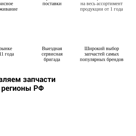
висное
поставки
на весь ассортимент
живание
продукции от 1 года
 рынке
Выездная
Широкий выбор
11 года
сервисная
запчастей самых
бригада
популярных брендов
вляем запчасти
е регионы РФ