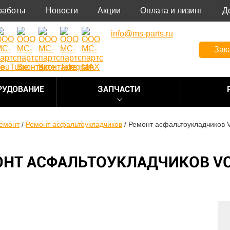
работы
Новости
Акции
Оплата и лизинг
Д
info@ms-parts.ru
Зак
РУДОВАНИЕ
ЗАПЧАСТИ
емонт
/
Ремонт асфальтоукладчиков
/
Ремонт асфальтоукладчиков 
НТ АСФАЛЬТОУКЛАДЧИКОВ V