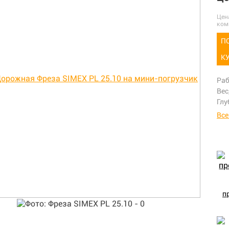
Цен
ком
П
К
Раб
Вес
Глу
Все
п