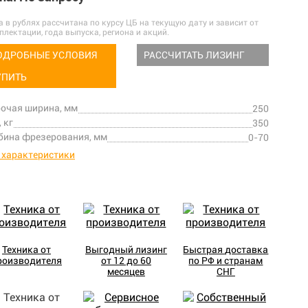
а в рублях рассчитана по курсу ЦБ на текущую дату и зависит от
плектации, года выпуска, региона и акций.
ОДРОБНЫЕ УСЛОВИЯ
РАССЧИТАТЬ ЛИЗИНГ
УПИТЬ
очая ширина, мм
250
, кг
350
бина фрезерования, мм
0-70
 характеристики
Техника от
Выгодный лизинг
Быстрая доставка
роизводителя
от 12 до 60
по РФ и странам
месяцев
СНГ