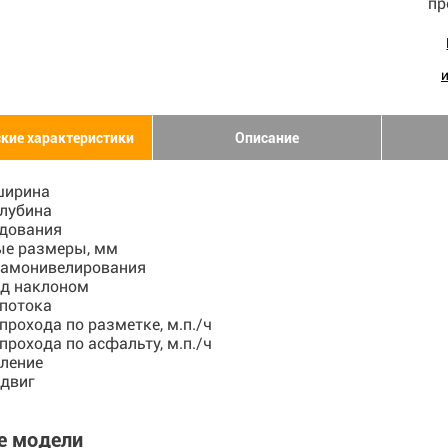
ские характеристики
Описание
ширина
глубина
удования
ые размеры, мм
самонивелирования
од наклоном
 потока
прохода по разметке, м.п./ч
прохода по асфальту, м.п./ч
вление
сдвиг
е модели