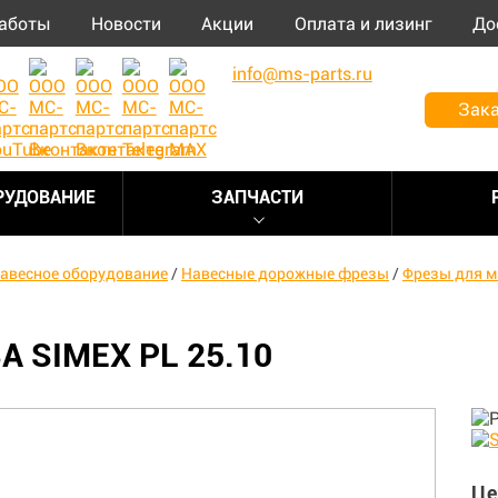
аботы
Новости
Акции
Оплата и лизинг
До
info@ms-parts.ru
Зака
РУДОВАНИЕ
ЗАПЧАСТИ
авесное оборудование
/
Навесные дорожные фрезы
/
Фрезы для м
А SIMEX PL 25.10
Це