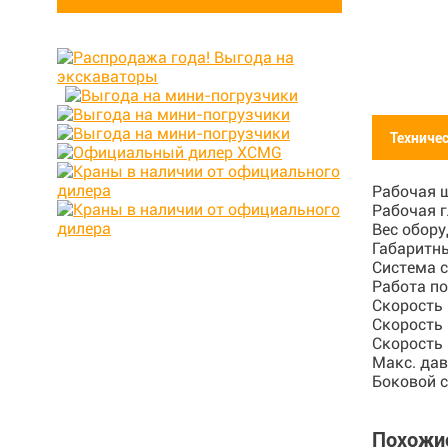
Техниче
Рабочая 
Рабочая 
Вес обор
Габаритн
Система 
Работа п
Скорость
Скорость 
Скорость 
Макс. да
Боковой 
Похожи